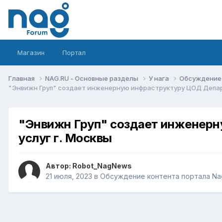
Магазин
Портал
Главная
NAG.RU - Основные разделы
У нага
Обсуждение 
"Энвижн Груп" создает инженерную инфраструктуру ЦОД Департ
"Энвижн Груп" создает инженерн
услуг г. Москвы
Автор:
Robot_NagNews
21 июля, 2023
в
Обсуждение контента портала Na