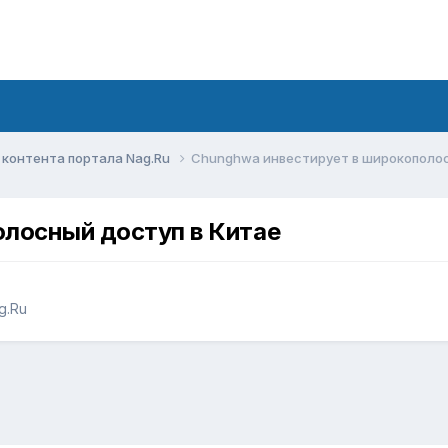
контента портала Nag.Ru
Chunghwa инвестирует в широкополос
олосный доступ в Китае
g.Ru