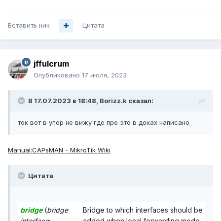
Вставить ник
Цитата
jffulcrum
Опубликовано
17 июля, 2023
В 17.07.2023 в 18:48,
Borizz.k
сказал:
ток вот в упор не вижу где про это в доках написано
Manual:CAPsMAN - MikroTik Wiki
Цитата
bridge
(
bridge
Bridge to which interfaces should be
interface
;
added when local forwarding mode