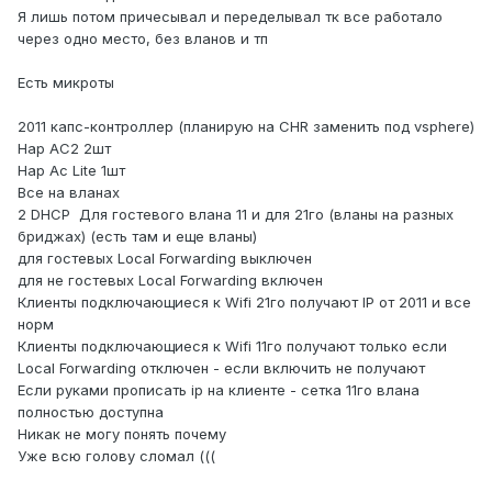
Я лишь потом причесывал и переделывал тк все работало
через одно место, без вланов и тп
Есть микроты
2011 капс-контроллер (планирую на CHR заменить под vsphere)
Hap AC2 2шт
Hap Ac Lite 1шт
Все на вланах
2 DHCP Для гостевого влана 11 и для 21го (вланы на разных
бриджах) (есть там и еще вланы)
для гостевых Local Forwarding выключен
для не гостевых Local Forwarding включен
Клиенты подключающиеся к Wifi 21го получают IP от 2011 и все
норм
Клиенты подключающиеся к Wifi 11го получают только если
Local Forwarding отключен - если включить не получают
Если руками прописать ip на клиенте - сетка 11го влана
полностью доступна
Никак не могу понять почему
Уже всю голову сломал (((