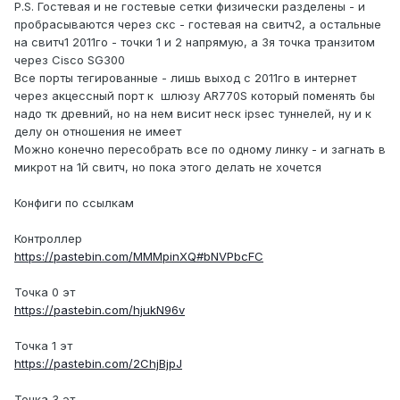
P.S. Гостевая и не гостевые сетки физически разделены - и
пробрасываются через скс - гостевая на свитч2, а остальные
на свитч1 2011го - точки 1 и 2 напрямую, а 3я точка транзитом
через Cisco SG300
Все порты тегированные - лишь выход с 2011го в интернет
через акцессный порт к шлюзу AR770S который поменять бы
надо тк древний, но на нем висит неск ipsec туннелей, ну и к
делу он отношения не имеет
Можно конечно пересобрать все по одному линку - и загнать в
микрот на 1й свитч, но пока этого делать не хочется
Конфиги по ссылкам
Контроллер
https://pastebin.com/MMMpinXQ#bNVPbcFC
Точка 0 эт
https://pastebin.com/hjukN96v
Точка 1 эт
https://pastebin.com/2ChjBjpJ
Точка 3 эт