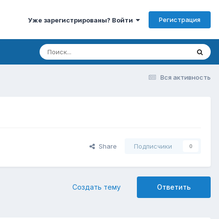
Регистрация
Уже зарегистрированы? Войти
Вся активность
Share
Подписчики
0
Создать тему
Ответить