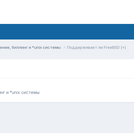
ние, биллинг и *unix системы
Поддерживает ли FreeBSD (+)
г и *unix системы