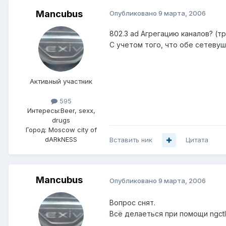
Mancubus
Опубликовано
9 марта, 2006
802.3 ad Агрегацию каналов? (тр
С учетом того, что обе сетевуш
Активный участник
595
Интересы:
Beer, sexx,
drugs
Город:
Moscow city of
dARkNESS
Вставить ник
Цитата
Mancubus
Опубликовано
9 марта, 2006
Вопрос снят.
Всё делаеться при помощи ngctl