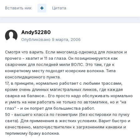
Вставить ник
Цитата
Andy52280
Опубликовано
9 марта, 2006
Смотря что варить. Если многомод-одномод для локалок и
прочего - хватит и 11 за глаза. Он позиционируется как
сварочник для последней мили ВОЛС. Это там, где к
конкретному месту подходят юзерские волокна. Типа
консолидационного пункта.
17, в принципе, нормально работает с любыми трассами,
кроме очень длинных магистральных линков, где каждая
сварка на балансе... Его просто надо обслуживать нормально
и уметь на нем работать не только по автоматике, но и "на
глаз" - и он попрет для большинства работ.
50 - высшего класса по геометрии (без юстировки по пучку
света). Для применения в жестких условиях. Варит быстро и
качественно, малочувствителен к загрязнениям канавки и
терпимому браку волокна.