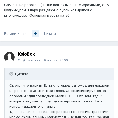
Сам с 11 не работал. :) Были контакты с LID сварочными, с 16-
Фуджикурой и пару раз даже с лупой ковырялся с
многомодом... Основная работа на 50.
Вставить ник
Цитата
KoloBok
Опубликовано
9 марта, 2006
Цитата
Смотря что варить. Если многомод-одномод для локалок
и прочего - хватит и 11 за глаза. Он позиционируется как
сварочник для последней мили ВОЛС. Это там, где к
конкретному месту подходят юзерские волокна. Типа
консолидационного пункта.
17, в принципе, нормально работает с любыми трассами,
кроме очень длинных магистральных линков, где каждая