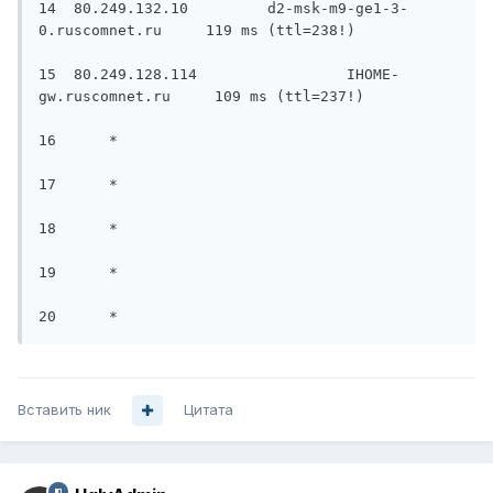
14  80.249.132.10         d2-msk-m9-ge1-3-
0.ruscomnet.ru     119 ms (ttl=238!)

15  80.249.128.114                 IHOME-
gw.ruscomnet.ru     109 ms (ttl=237!)

16      *   

17      *   

18      *   

19      *   

20      *  
Вставить ник
Цитата