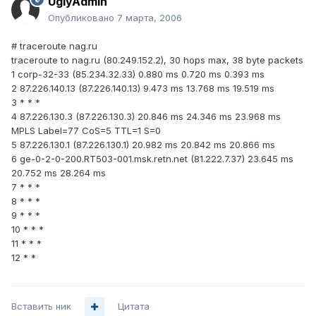
UglyAdmin
Опубликовано
7 марта, 2006
# traceroute nag.ru
traceroute to nag.ru (80.249.152.2), 30 hops max, 38 byte packets
1 corp-32-33 (85.234.32.33) 0.880 ms 0.720 ms 0.393 ms
2 87.226.140.13 (87.226.140.13) 9.473 ms 13.768 ms 19.519 ms
3 * * *
4 87.226.130.3 (87.226.130.3) 20.846 ms 24.346 ms 23.968 ms
MPLS Label=77 CoS=5 TTL=1 S=0
5 87.226.130.1 (87.226.130.1) 20.982 ms 20.842 ms 20.866 ms
6 ge-0-2-0-200.RT503-001.msk.retn.net (81.222.7.37) 23.645 ms
20.752 ms 28.264 ms
7 * * *
8 * * *
9 * * *
10 * * *
11 * * *
12 * *
Вставить ник
Цитата