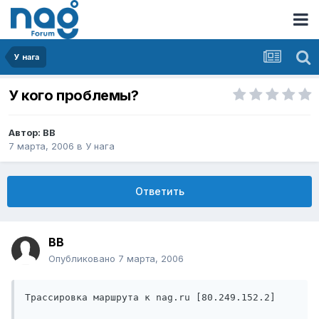
У нага
У кого проблемы?
Автор:
BB
7 марта, 2006
в
У нага
Ответить
BB
Опубликовано
7 марта, 2006
Трассировка маршрута к nag.ru [80.249.152.2]
