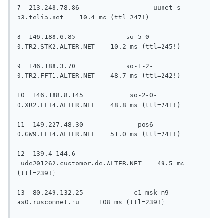
7  213.248.78.86                   uunet-s-
b3.telia.net    10.4 ms (ttl=247!)

8  146.188.6.85             so-5-0-
0.TR2.STK2.ALTER.NET    10.2 ms (ttl=245!)

9  146.188.3.70             so-1-2-
0.TR2.FFT1.ALTER.NET    48.7 ms (ttl=242!)

10  146.188.8.145            so-2-0-
0.XR2.FFT4.ALTER.NET    48.8 ms (ttl=241!)

11  149.227.48.30              pos6-
0.GW9.FFT4.ALTER.NET    51.0 ms (ttl=241!)

12  139.4.144.6         
 ude201262.customer.de.ALTER.NET    49.5 ms 
(ttl=239!)

13  80.249.132.25             c1-msk-m9-
as0.ruscomnet.ru     108 ms (ttl=239!)
