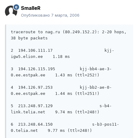
SmalleR
Опубликовано
7 марта, 2006
traceroute to nag.ru (80.249.152.2): 2-20 hops, 
38 byte packets

2  194.106.111.17                     kjj-
igw5.elion.ee    1.18 ms

3  194.126.115.195          kjj-bb4-ae-3-
0.ee.estpak.ee    1.43 ms (ttl=252!)

4  194.126.97.253           kjj-bb2-ae-0-
0.ee.estpak.ee    1.44 ms (ttl=251!)

5  213.248.97.129                   s-b4-
link.telia.net    9.74 ms (ttl=248!)

6  213.248.64.150                s-b3-pos11-
0.telia.net    9.77 ms (ttl=248!)
