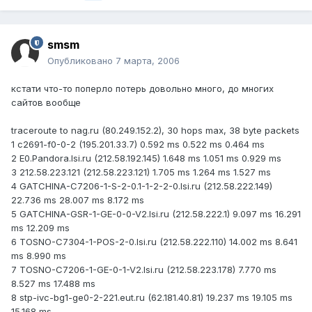
smsm
Опубликовано
7 марта, 2006
кстати что-то поперло потерь довольно много, до многих
сайтов вообще
traceroute to nag.ru (80.249.152.2), 30 hops max, 38 byte packets
1 c2691-f0-0-2 (195.201.33.7) 0.592 ms 0.522 ms 0.464 ms
2 E0.Pandora.lsi.ru (212.58.192.145) 1.648 ms 1.051 ms 0.929 ms
3 212.58.223.121 (212.58.223.121) 1.705 ms 1.264 ms 1.527 ms
4 GATCHINA-C7206-1-S-2-0.1-1-2-2-0.lsi.ru (212.58.222.149)
22.736 ms 28.007 ms 8.172 ms
5 GATCHINA-GSR-1-GE-0-0-V2.lsi.ru (212.58.222.1) 9.097 ms 16.291
ms 12.209 ms
6 TOSNO-C7304-1-POS-2-0.lsi.ru (212.58.222.110) 14.002 ms 8.641
ms 8.990 ms
7 TOSNO-C7206-1-GE-0-1-V2.lsi.ru (212.58.223.178) 7.770 ms
8.527 ms 17.488 ms
8 stp-ivc-bg1-ge0-2-221.eut.ru (62.181.40.81) 19.237 ms 19.105 ms
15.168 ms