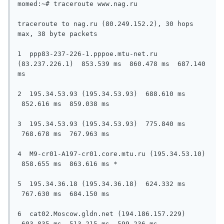
momed:~# traceroute www.nag.ru

traceroute to nag.ru (80.249.152.2), 30 hops 
max, 38 byte packets

1  ppp83-237-226-1.pppoe.mtu-net.ru 
(83.237.226.1)  853.539 ms  860.478 ms  687.140 
ms

2  195.34.53.93 (195.34.53.93)  688.610 ms 
 852.616 ms  859.038 ms

3  195.34.53.93 (195.34.53.93)  775.840 ms 
 768.678 ms  767.963 ms

4  M9-cr01-A197-cr01.core.mtu.ru (195.34.53.10) 
 858.655 ms  863.616 ms *

5  195.34.36.18 (195.34.36.18)  624.332 ms 
 767.630 ms  684.150 ms

6  cat02.Moscow.gldn.net (194.186.157.229) 
 603.835 ms  513.215 ms  599.236 ms
