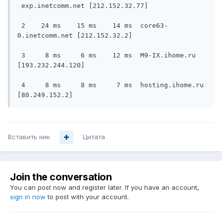
 exp.inetcomm.net [212.152.32.77]

 2    24 ms    15 ms    14 ms  core63-
0.inetcomm.net [212.152.32.2]

 3     8 ms     6 ms    12 ms  M9-IX.ihome.ru 
[193.232.244.120]

 4     8 ms     8 ms     7 ms  hosting.ihome.ru 
[80.249.152.2]
Вставить ник
Цитата
Join the conversation
You can post now and register later. If you have an account,
sign in now
to post with your account.