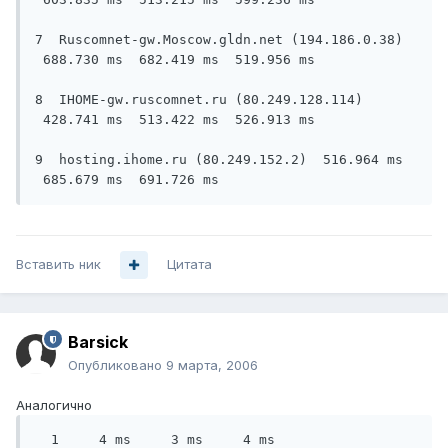
7  Ruscomnet-gw.Moscow.gldn.net (194.186.0.38) 
 688.730 ms  682.419 ms  519.956 ms

8  IHOME-gw.ruscomnet.ru (80.249.128.114) 
 428.741 ms  513.422 ms  526.913 ms

9  hosting.ihome.ru (80.249.152.2)  516.964 ms 
 685.679 ms  691.726 ms
Вставить ник
Цитата
Barsick
Опубликовано
9 марта, 2006
Аналогично
  1     4 ms     3 ms     4 ms 