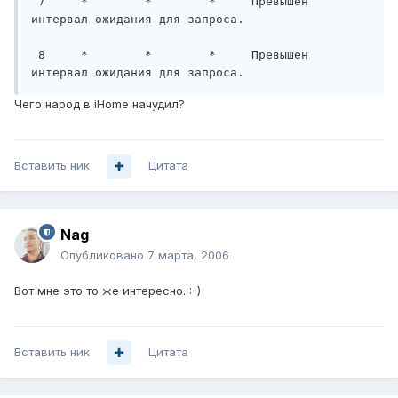
 7     *        *        *     Превышен 
интервал ожидания для запроса.

 8     *        *        *     Превышен 
интервал ожидания для запроса.
Чего народ в iHome начудил?
Вставить ник
Цитата
Nag
Опубликовано
7 марта, 2006
Вот мне это то же интересно. :-)
Вставить ник
Цитата