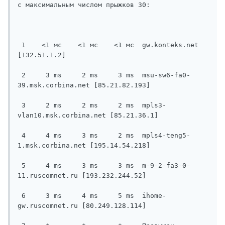
с максимальным числом прыжков 30:

 1    <1 мс    <1 мс    <1 мс  gw.konteks.net 
[132.51.1.2]

 2     3 ms     2 ms     3 ms  msu-sw6-fa0-
39.msk.corbina.net [85.21.82.193]

 3     2 ms     2 ms     2 ms  mpls3-
vlan10.msk.corbina.net [85.21.36.1]

 4     4 ms     3 ms     2 ms  mpls4-teng5-
1.msk.corbina.net [195.14.54.218]

 5     4 ms     3 ms     3 ms  m-9-2-fa3-0-
11.ruscomnet.ru [193.232.244.52]

 6     3 ms     4 ms     5 ms  ihome-
gw.ruscomnet.ru [80.249.128.114]
