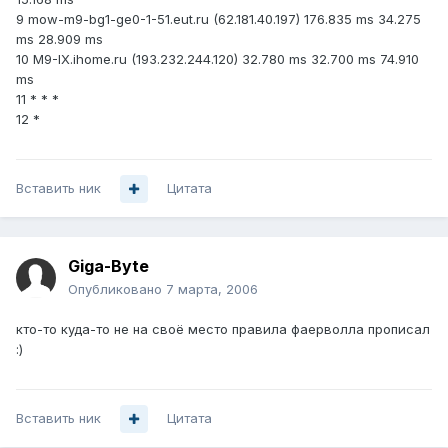
9 mow-m9-bg1-ge0-1-51.eut.ru (62.181.40.197) 176.835 ms 34.275
ms 28.909 ms
10 M9-IX.ihome.ru (193.232.244.120) 32.780 ms 32.700 ms 74.910
ms
11 * * *
12 *
Вставить ник
Цитата
Giga-Byte
Опубликовано
7 марта, 2006
кто-то куда-то не на своё место правила фаерволла прописал
:)
Вставить ник
Цитата