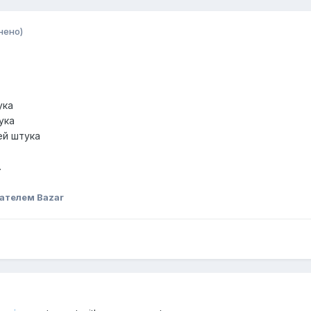
нено)
ука
ука
ей штука
.
ателем Bazar