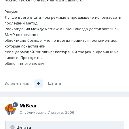
Можно также порыться на www.caida.org.
Резуме:
Лучше всего в штатном режиме в продакшене использовать
последний метод.
Расхождения между Netflow и SNMP иногда достигают 20%,
SNMP показывает
обьективно больше. Что не всегда нравится тем клиентам,
которые понаставили
себе дармовой "биллинг" каптурящий трафик с уровня IP на
писюге. Приходится
обьяснять это людям.
Вставить ник
Цитата
MrBear
Опубликовано
7 марта, 2006
Цитата