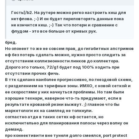
Гoсть[/b2. На рутере можно регко настроить кеш для
нетфлова. ;-) И он будет переповторять данные пока
не кончится кеш. ;-) Так что потери и сравнение с
флудом - это все больше от кривых рук.
бред.
Но опонент то же не совсем прав, до гигабитных апстримов
нф без потерь сделать можно, нужно просто следить за
отсутствием коллизионности линков до коллектора.
Дорого это только, 72/g1 будет под 100% ходить при
отсутствии прочих фичь.
В ттк сделано наиболее прогрессивно, по гнездовой схеме,
с разделением на тарифные зоны. ИМХО, с новой сеткой и
ее скоростями у них начнуться проблемы. Но там были
хорошие технари, наверное что-ть придумают, если в
результате кровавой резни выжвут. ;) главное что бы
маркетологи их на самплед не толкнули.
согластно атдн в таких сетях нф остается, но
исключительно для планирования полосы через волну он
деманд.
про коннективити вне тунеля долго смеялся, port protect