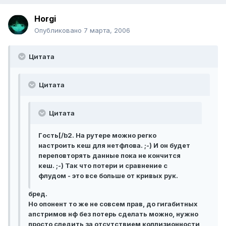
Horgi
Опубликовано
7 марта, 2006
Цитата
Цитата
Цитата
Гoсть[/b2. На рутере можно регко
настроить кеш для нетфлова. ;-) И он будет
переповторять данные пока не кончится
кеш. ;-) Так что потери и сравнение с
флудом - это все больше от кривых рук.
бред.
Но опонент то же не совсем прав, до гигабитных
апстримов нф без потерь сделать можно, нужно
просто следить за отсутствием коллизионности