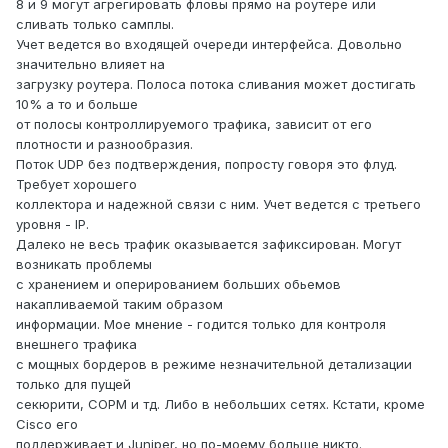
8 и 9 могут агрегировать фловы прямо на роутере или
сливать только самплы.
Учет ведется во входящей очереди интерфейса. Довольно
значительно влияет на
загрузку роутера. Полоса потока сливания может достигать
10% а то и больше
от полосы контроллируемого трафика, зависит от его
плотности и разнообразия.
Поток UDP без подтверждения, попросту говоря это флуд.
Требует хорошего
коллектора и надежной связи с ним. Учет ведется с третьего
уровня - IP.
Далеко не весь трафик оказывается зафиксирован. Могут
возникать проблемы
с хранением и оперированием больших обьемов
накапливаемой таким образом
информации. Мое мнение - годится только для контроля
внешнего трафика
с мощных бордеров в режиме незначительной детализации
только для пущей
секюрити, СОРМ и тд. Либо в небольших сетях. Кстати, кроме
Cisco его
поддерживает и Juniper, но по-моему больше никто.