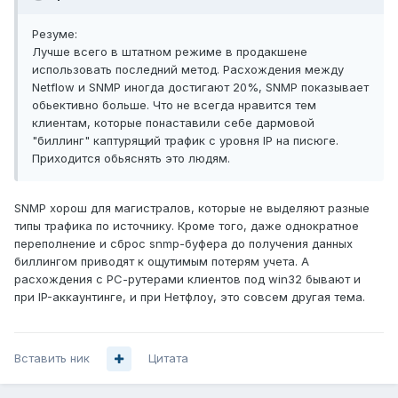
Резуме:
Лучше всего в штатном режиме в продакшене
использовать последний метод. Расхождения между
Netflow и SNMP иногда достигают 20%, SNMP показывает
обьективно больше. Что не всегда нравится тем
клиентам, которые понаставили себе дармовой
"биллинг" каптурящий трафик с уровня IP на писюге.
Приходится обьяснять это людям.
SNMP хорош для магистралов, которые не выделяют разные
типы трафика по источнику. Кроме того, даже однократное
переполнение и сброс snmp-буфера до получения данных
биллингом приводят к ощутимым потерям учета. А
расхождения с РС-рутерами клиентов под win32 бывают и
при IP-аккаунтинге, и при Нетфлоу, это совсем другая тема.
Вставить ник
Цитата