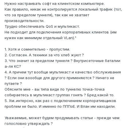
Нужно настраивать софт на клиентском компьютере.
Как правило, никак не контролируется локальный трафик (тот,
что за пределом туннеля), так как не хватает
производительности.
Трудно обеспечивать QoS и мультикаст.
Не подходит для подключения корпоративных клиентов (им
нужен как минимум отдельный VLan)."
1. Хотя и сомнительно - пропустим.
2. Согласен. А техники за что хлеб жуют ?
3. Что значит за пределом туннеля ? Внутрисеточные баталии
а-ля КС?
4. А причем тут вообще мультикаст и качество обслуживания
? Если они воообще для другого применяются ? Ничего не
путаете ?
Обясните мне - вы типа виде по туннелю точка-точка
собираетесь в мультикаст группах гонять ? Бред какой то.
5. Хм..интерсно, как раз с подключением корпоративщиков
проблем не было. И именно по ПППоЕ. И Влан им находили.
Уважаемые, может будем продумывать статьи - прежде чем
голословно утверждать ?