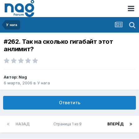
У нага
#262. Так на сколько гигабайт этот
анлимит?
Автор:
Nag
6 марта, 2006
в
У нага
Ответить
НАЗАД
Страница 1 из 9
ВПЕРЁД