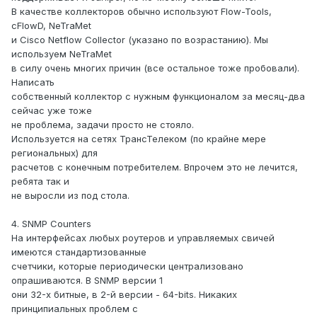
В качестве коллекторов обычно используют Flow-Tools,
cFlowD, NeTraMet
и Cisco Netflow Collector (указано по возрастанию). Мы
используем NeTraMet
в силу очень многих причин (все остальное тоже пробовали).
Написать
собственный коллектор с нужным функционалом за месяц-два
сейчас уже тоже
не проблема, задачи просто не стояло.
Используется на сетях ТрансТелеком (по крайне мере
региональных) для
расчетов с конечным потребителем. Впрочем это не лечится,
ребята так и
не выросли из под стола.
4. SNMP Counters
На интерфейсах любых роутеров и управляемых свичей
имеются стандартизованные
счетчики, которые периодически централизовано
опрашиваются. В SNMP версии 1
они 32-х битные, в 2-й версии - 64-bits. Никаких
принципиальных проблем с