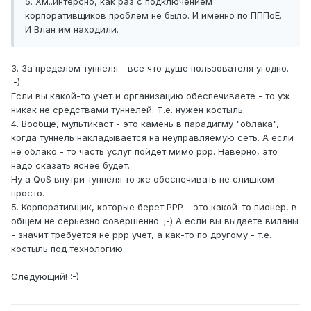
5. Хм..интерсно, как раз с подключением
корпоративщиков проблем не было. И именно по ПППоЕ.
И Влан им находили.
3. За пределом туннеля - все что душе пользователя угодно.
:-)
Если вы какой-то учет и организацию обеспечиваете - то уж
никак не средствами туннелей. Т.е. нужен костыль.
4. Вообще, мультикаст - это камень в парадигму "облака",
когда туннель накладывается на неуправляемую сеть. А если
не облако - то часть услуг пойдет мимо ррр. Наверно, это
надо сказать яснее будет.
Ну а QoS внутри туннеля то же обеспечивать не слишком
просто.
5. Корпоративщик, которые берет РРР - это какой-то пионер, в
общем не серьезно совершенно. ;-) А если вы выдаете виланы
- значит требуется не ррр учет, а как-то по другому - т.е.
костыль под технологию.
Следующий! :-)