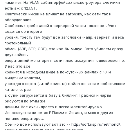
ними нет. На VLAN сабинтерфейсах циско-роутера счетчики
есть аж с 12.1.5T.
Фактически никак не влияет на загрузку, как сети так и
оборудования.
Особенных требований к серверной части также нет. Учет
ведется со второго
уровня, тоесть там будут все заголовки (напр. езернет) и весь
протокольный
обмен (ARP, STP, CDP), это как-бы минус. Зато убиваем сразу
двух зайцев -
оперативный мониторинг сети плюс аккаунтинг одновременно.
У нас это все
хранится в исходном виде в по-суточных файлах с 10-и
минутным квантом,
у каждого порта (читай клиента) файлы копятся в собственном
каталоге, раз
в сутки загружается в базу в биллинг. Графики и чарты
рисуются по этим же
данным. Все очень просто и легко масштабируемо.
Используется на сетях РТКомм и Эквант, и много других
noname операторов.
Обычно все используют вот это --
http://soft.risp.ru/netmond/
.