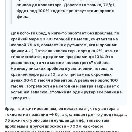
линков до коллектора. Дорого это только, 72/g1
будет под 100% ходить при отсутствии прочих
фичь..
Для кого-то бред, у кого-то работает без проблем, по
крайней мере 20-30 терабайт в месяц считается на
жалкой 75-ке, совместно с рутингом, бгп и прочими
фичами. :-) Поток на коллектор - порядка 2%, что-то
типа мегабита, с редкими прыжками до 10%. Это
реальность, то что можно "посмотреть" сейчас.
Не вижу никаких проблем в увеличении потока по
крайней мере раз в 10, а это при самых скромных
ценах 30-50 тысяч абонентов. А реальнее около 100
тысяч. Потребности на сегодня и завтра закрывает с
большим запасом, столько на один рутер все равно не
"упадет".
бред - в отцитированном, он показывает, что у автора в
технологии познания --> 0, так, слышал где-то у подьезда...
75 архитектурно самая лучшая для нф, только там
проблемы в другой плоскости - 700м на с-бас и