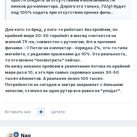
просто следить за отсутствием коллизионности
линков до коллектора. Дорого это только, 72/g1 будет
под 100% ходить при отсутствии прочих фичь..
Для кого-то бред, у кого-то работает без проблем, по
крайней мере 20-30 терабайт в месяц считается на
жалкой 75-ке, совместно с рутингом, бгп и прочими
фичами. :-) Поток на коллектор - порядка 2%, что-то типа
мегабита, с редкими прыжками до 10%. Это реальность,
то что можно "посмотреть" сейчас.
Не вижу никаких проблем в увеличении потока по крайней
мере раз в 10, а это при самых скромных ценах 30-50
тысяч абонентов. А реальнее около 100 тысяч.
Потребности на сегодня и завтра закрывает с большим
запасом, столько на один рутер все равно не "упадет".
Вставить ник
Цитата
Nag