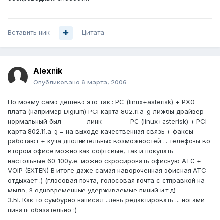
Вставить ник
Цитата
Alexnik
Опубликовано
6 марта, 2006
По моему само дешево это так : PC (linux+asterisk) + PXO
плата (например Digium) PCI карта 802.11.a-g лижбы драйвер
нормальный был --------линк--------- PC (linux+asterisk) + PCI
карта 802.11.a-g = на выходе качественная связь + факсы
работают + куча дполнительных возможностей ... телефоны во
втором офисе можно как софтовые, так и покупать
настольные 60-100у.е. можно скросировать офисную АТС +
VOIP (EXTEN) В итоге даже самая навороченная офисная АТС
отдыхает :) (глосовая почта, голосовая почта с отправкой на
мыло, 3 одновременные удерживаемые линий и.т.д)
З.Ы. Как то сумбурно написал ..лень редактировать ... ногами
пинать обязательно :)