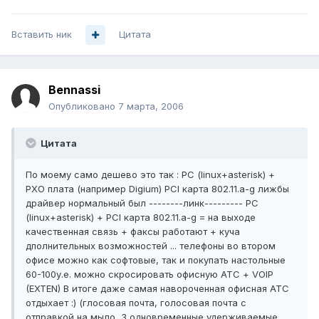
Вставить ник
Цитата
Bennassi
Опубликовано
7 марта, 2006
Цитата
По моему само дешево это так : PC (linux+asterisk) +
PXO плата (например Digium) PCI карта 802.11.a-g лижбы
драйвер нормальный был --------линк--------- PC
(linux+asterisk) + PCI карта 802.11.a-g = на выходе
качественная связь + факсы работают + куча
дполнительных возможностей ... телефоны во втором
офисе можно как софтовые, так и покупать настольные
60-100у.е. можно скросировать офисную АТС + VOIP
(EXTEN) В итоге даже самая навороченная офисная АТС
отдыхает :) (глосовая почта, голосовая почта с
отправкой на мыло, 3 одновременные удерживаемые