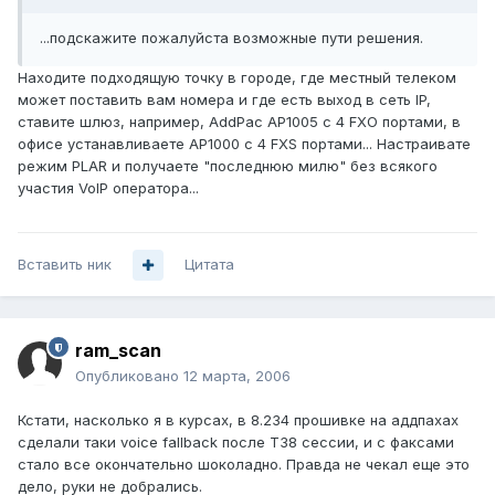
...подскажите пожалуйста возможные пути решения.
Находите подходящую точку в городе, где местный телеком
может поставить вам номера и где есть выход в сеть IP,
ставите шлюз, например, AddPac AP1005 с 4 FXO портами, в
офисе устанавливаете AP1000 c 4 FXS портами... Настраивате
режим PLAR и получаете "последнюю милю" без всякого
участия VoIP оператора...
Вставить ник
Цитата
ram_scan
Опубликовано
12 марта, 2006
Кстати, насколько я в курсах, в 8.234 прошивке на аддпахах
сделали таки voice fallback после T38 сессии, и с факсами
стало все окончательно шоколадно. Правда не чекал еще это
дело, руки не добрались.