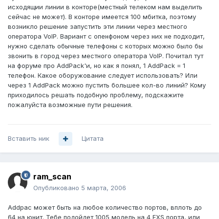
исходящии линии в конторе(местный телеком нам выделить
сейчас не может). В конторе имеется 100 мбитка, поэтому
возникло решение запустить эти линии через местного
оператора VoIP. Вариант с опенфоном через них не подходит,
нужно сделать обычные телефоны с которых можно было бы
звонить в город через местного оператора VoIP. Почитал тут
на форуме про AddPack'и, но как я понял, 1 AddPack = 1
телефон. Какое оборужование следует использовать? Или
через 1 AddPack можно пустить большее кол-во линий? Кому
приходилось решать подобную проблему, подскажите
пожалуйста возможные пути решения.
Вставить ник
Цитата
ram_scan
Опубликовано
5 марта, 2006
Addpac может быть на любое количество портов, вплоть до
64 на юнит. Тебе подойдет 1005 модель на 4 FXS порта, или