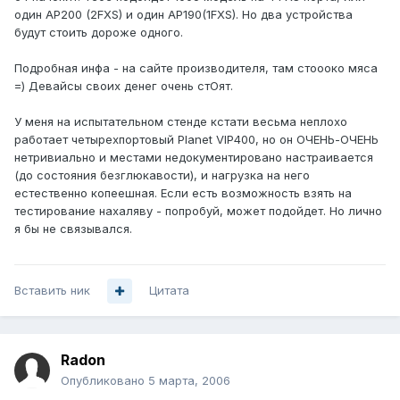
один AP200 (2FXS) и один AP190(1FXS). Но два устройства
будут стоить дороже одного.
Подробная инфа - на сайте производителя, там стоооко мяса
=) Девайсы своих денег очень стОят.
У меня на испытательном стенде кстати весьма неплохо
работает четырехпортовый Planet VIP400, но он ОЧЕНЬ-ОЧЕНЬ
нетривиально и местами недокументировано настраивается
(до состояния безглюкавости), и нагрузка на него
естественно копеешная. Если есть возможность взять на
тестирование нахаляву - попробуй, может подойдет. Но лично
я бы не связывался.
Вставить ник
Цитата
Radon
Опубликовано
5 марта, 2006