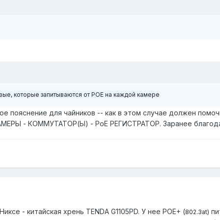
вые, которые запитываются от POE на каждой камере
ое пояснение для чайников -- как в этом случае должен помо
АМЕРЫ - КОММУТАТОР(Ы) - PoE РЕГИСТРАТОР. Заранее благод
Никсе - китайская хрень TENDA G1105PD. У нее POE+ (
пи
802.3at)