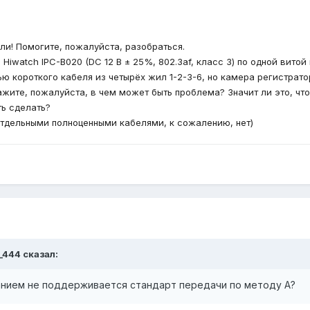
и! Помогите, пожалуйста, разобраться.
iwatch IPC-B020 (DC 12 В ± 25%, 802.3af, класс 3) по одной витой 
 короткого кабеля из четырёх жил 1-2-3-6, но камера регистрато
жите, пожалуйста, в чем может быть проблема? Значит ли это, чт
ть сделать?
тдельными полноценными кабелями, к сожалению, нет)
i_444
сказал:
ванием не поддерживается стандарт передачи по методу А?