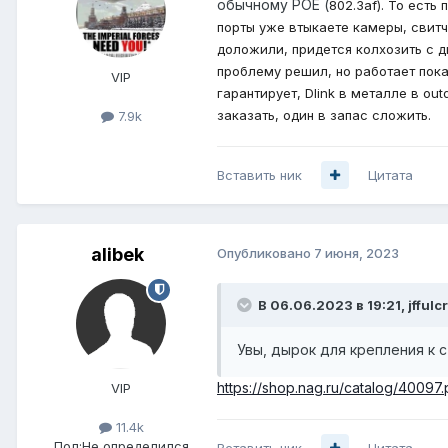
обычному POE (
802.3af). То есть
порты уже втыкаете камеры, свитч
доложили, придется колхозить с д
проблему решил, но работает пока 
VIP
гарантирует, Dlink в металле в ou
заказать, один в запас сложить.
7.9k
Вставить ник
Цитата
alibek
Опубликовано
7 июня, 2023
В 06.06.2023 в 19:21,
jfful
Увы, дырок для крепления к 
https://shop.nag.ru/catalog/40097.p
VIP
11.4k
Пол:
Не определился
Вставить ник
Цитата