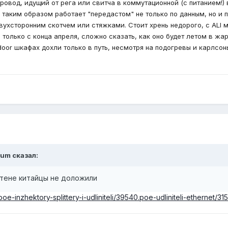
 провод, идущий от рега или свитча в коммутационной (c питанием!)
 таким образом работает "передастом" не только по данным, но и п
вухсторонним скотчем или стяжками. Стоит хрень недорого, с ALI 
только с конца апреля, сложно сказать, как оно будет летом в жар
tdoor шкафах дохли только в путь, несмотря на подогревы и карлсон
crum
сказал:
стене китайцы не доложили
oe-inzhektory-splittery-i-udliniteli/39540.poe-udliniteli-ethernet/3