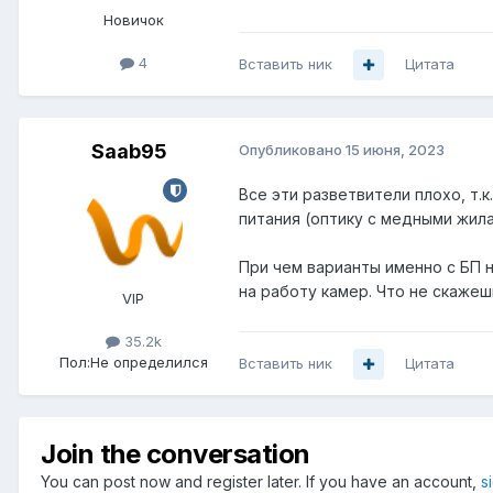
Новичок
4
Вставить ник
Цитата
Saab95
Опубликовано
15 июня, 2023
Все эти разветвители плохо, т.
питания (оптику с медными жила
При чем варианты именно с БП 
на работу камер. Что не скаже
VIP
35.2k
Пол:
Не определился
Вставить ник
Цитата
Join the conversation
You can post now and register later. If you have an account,
s