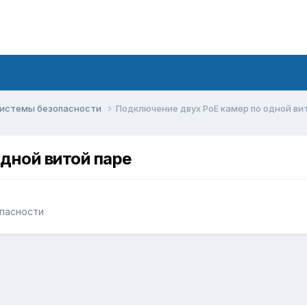
системы безопасности
Подключение двух PoE камер по одной ви
дной витой паре
пасности