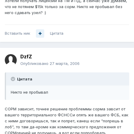
Хотели получать лицензии на ТМ и ПД, а сейчас уже думаем,
что не потянем $15k только за сорм. Никто не пробывал без
него сдавать узел? :)
Вставить ник
Цитата
DzfZ
Опубликовано
27 марта, 2006
Цитата
Никто не пробывал
СОРМ зависит, точнее решение проблеммы сорма завсит от
вашего территориального ФСНССи опять же вашего ФСБ, как
с ними договоришься, так и попрет, канеш если "попрешь в
лоб", то там да-кроме как коммерческого предложения от
СОРМовичей не получишь, а вот если попробовать