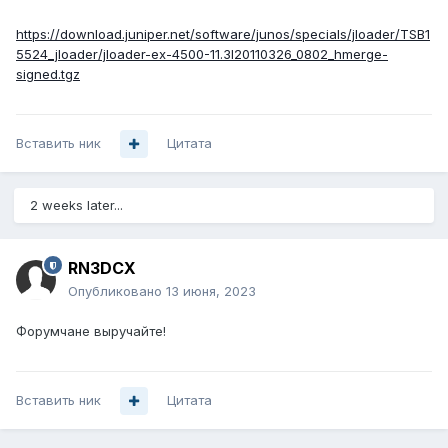
https://download.juniper.net/software/junos/specials/jloader/TSB1
5524_jloader/jloader-ex-4500-11.3I20110326_0802_hmerge-
signed.tgz
Вставить ник
Цитата
2 weeks later...
RN3DCX
Опубликовано
13 июня, 2023
Форумчане выручайте!
Вставить ник
Цитата