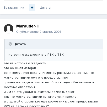
Вставить ник
Цитата
Marauder-II
Опубликовано
9 марта, 2006
Цитата
история о жадности это РТК с ТТК
это не история о жадности
это обычная история
если кому-либо надо VPN между разными областями, то
магистральщики ему его предоставляют
причем последнюю милю на обоих концах обеспечивают
местные операторы
и им за это уходит значительная часть денег
так что магистральщики не такие уж и плохие
а с другой стороны кто еще кроме них может предоставить
VPN на дальние расстояния?