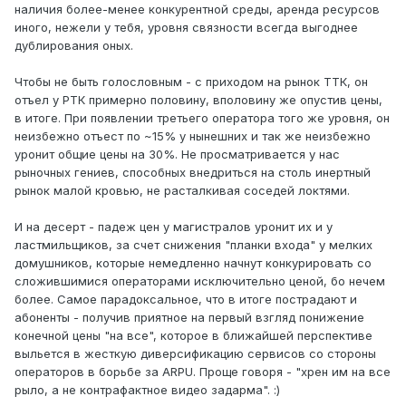
наличия более-менее конкурентной среды, аренда ресурсов
иного, нежели у тебя, уровня связности всегда выгоднее
дублирования оных.
Чтобы не быть голословным - с приходом на рынок ТТК, он
отъел у РТК примерно половину, вполовину же опустив цены,
в итоге. При появлении третьего оператора того же уровня, он
неизбежно отъест по ~15% у нынешних и так же неизбежно
уронит общие цены на 30%. Не просматривается у нас
рыночных гениев, способных внедриться на столь инертный
рынок малой кровью, не расталкивая соседей локтями.
И на десерт - падеж цен у магистралов уронит их и у
ластмильщиков, за счет снижения "планки входа" у мелких
домушников, которые немедленно начнут конкурировать со
сложившимися операторами исключительно ценой, бо нечем
более. Самое парадоксальное, что в итоге пострадают и
абоненты - получив приятное на первый взгляд понижение
конечной цены "на все", которое в ближайшей перспективе
выльется в жесткую диверсификацию сервисов со стороны
операторов в борьбе за ARPU. Проще говоря - "хрен им на все
рыло, а не контрафактное видео задарма". :)