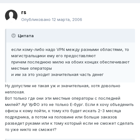
rs
Опубликовано
12 марта, 2006
Цитата
если кому-либо надо VPN между разными областями, то
магистральщики ему его предоставляют
причем последнюю милю на обоих концах обеспечивают
местные операторы
и им за это уходит значительная часть денег
Ну допустим не такая уж и значительная, хотя довольно
неплохая.
Вот только где они эти местные операторы с последней
милей? Ау! УрФО это не только Е-бург. Если я хочу объеденить
офисы к кому пойти, к тому кто будет искать 2-3 месяца
подрядчика, а потом на половине или больше заказов
разведет руками или к тому который если не сможет сделать
то уже никто не сможет?