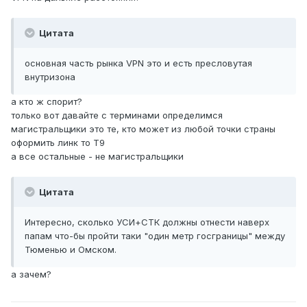
Цитата
основная часть рынка VPN это и есть пресловутая
внутризона
а кто ж спорит?
только вот давайте с терминами определимся
магистральщики это те, кто может из любой точки страны
оформить линк то Т9
а все остальные - не магистральщики
Цитата
Интересно, сколько УСИ+СТК должны отнести наверх
папам что-бы пройти таки "один метр госграницы" между
Тюменью и Омском.
а зачем?