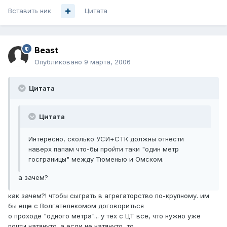
Вставить ник
Цитата
Beast
Опубликовано
9 марта, 2006
Цитата
Цитата
Интересно, сколько УСИ+СТК должны отнести
наверх папам что-бы пройти таки "один метр
госграницы" между Тюменью и Омском.
а зачем?
как зачем?! чтобы сыграть в агрегаторство по-крупному. им
бы еще с Волгателекомом договориться
о проходе "одного метра"... у тех с ЦТ все, что нужно уже
почти натянуто. а если не натянуто, то