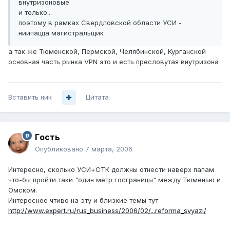
внутризоновые
и только...
поэтому в рамках Свердловской области УСИ -
ниипацца магистральщик
а так же Тюменской, Пермской, Челябинской, Курганской
основная часть рынка VPN это и есть пресловутая внутризона
Вставить ник
Цитата
Гoсть
Опубликовано
7 марта, 2006
Интересно, сколько УСИ+СТК должны отнести наверх папам
что-бы пройти таки "один метр госграницы" между Тюменью и
Омском.
Интересное чтиво на эту и близкие темы тут --
http://www.expert.ru/rus_business/2006/02/...reforma_svyazi/