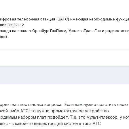
цифровая телефонная станция (ЦАТС) имеющая необходимые функци
ния ОК 12+12
ыхода на каналы ОренбургГазПром, УральскТрансГаз и радиостанц
быть.
орректная постановка вопроса. Если вам нужно срастить свою
кой-либо АТС, то нужно промежуточное устройство.
одимым набором плат подойдет. Т.е. это мультиплексор, у к
екс - к какой-то вышестоящей системе типа АТС.