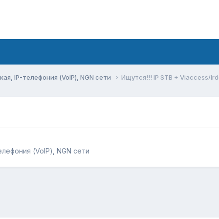
ая, IP-телефония (VoIP), NGN сети
Ищутся!!! IP STB + Viaccess/Ird
елефония (VoIP), NGN сети