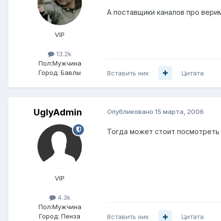
А поставщики каналов про верима
VIP
13.2k
Пол:
Мужчина
Город:
Бавлы
Вставить ник
Цитата
UglyAdmin
Опубликовано
15 марта, 2006
Тогда может стоит посмотреть на
VIP
4.3k
Пол:
Мужчина
Город:
Пенза
Вставить ник
Цитата