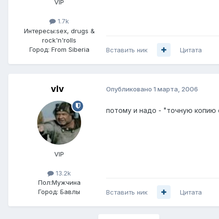
VIP
1.7k
Интересы:
sex, drugs &
rock'n'rolls
Город:
From Siberia
Вставить ник
Цитата
vIv
Опубликовано
1 марта, 2006
потому и надо - "точную копию 
VIP
13.2k
Пол:
Мужчина
Город:
Бавлы
Вставить ник
Цитата