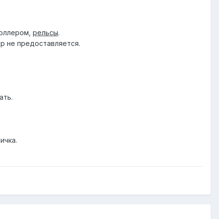
роллером,
рельсы
.
ор не предоставляется.
ать.
ичка.