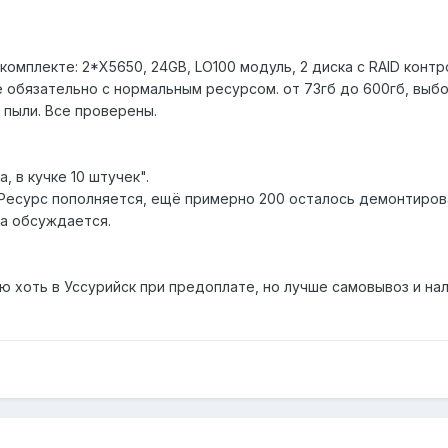
комплекте: 2*X5650, 24GB, LO100 модуль, 2 диска с RAID конт
е обязательно с нормальным ресурсом. от 73гб до 600гб, выб
 пыли. Все проверены.
а, в кучке 10 штучек".
. Ресурс пополняется, ещё примерно 200 осталось демонтиров
на обсуждается.
 хоть в Уссурийск при предоплате, но лучше самовывоз и нал