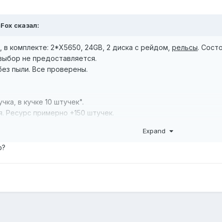
cFox
сказал:
 в комплекте: 2*X5650, 24GB, 2 диска с рейдом,
рельсы
. Сост
 выбор не предоставляется.
без пыли. Все проверены.
учка, в кучке 10 штучек".
я. Ресурс примерно +150 штучек.
цена обсуждается.
Expand
o?
влю хоть в Уссурийск при предоплате, но лучше самовывоз и 