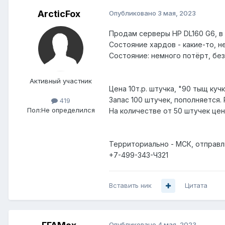
ArcticFox
Опубликовано
3 мая, 2023
Продам серверы HP DL160 G6, в 
Состояние хардов - какие-то, н
Состояние: немного потёрт, без
Активный участник
Цена 10т.р. штучка, "90 тыщ кучк
Запас 100 штучек, пополняется
419
Пол:
Не определился
На количестве от 50 штучек це
Территориально - МСК, отправлю
+7-499-З43-Ч321
Вставить ник
Цитата
Опубликовано
4 мая, 2023