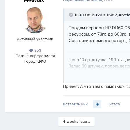
FFAMax
В 03.05.2023 в 15:57,
Arcti
Продам серверы HP DL160 G6,
ресурсом. от 73гб до 600гб,
Активный участник
Состояние: немного потёрт, 
353
Пол:
Не определился
Цена 10т.р. штучка, "90 тыщ к
Город:
ЦФО
Запас 60 штучек, пополняетс
На количестве от 50 штучек 
Привет. А что там с памятью? iL
Территориально - МСК, отпра
+7-499-З43-Ч321
Вставить ник
Цитата
4 weeks later...