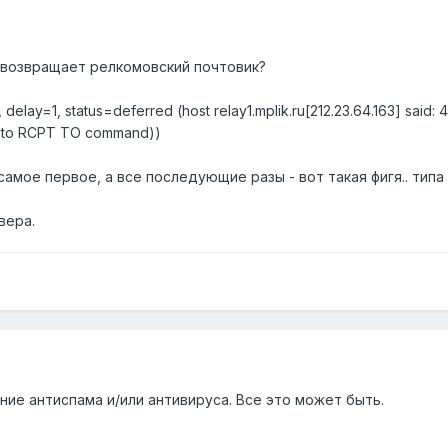
у возвращает релкомовский почтовик?
], delay=1, status=deferred (host relay1.mplik.ru[212.23.64.163] said
eply to RCPT TO command))
самое первое, а все последующие разы - вот такая фигя.. тип
вера.
исание антиспама и/или антивируса. Все это может быть.