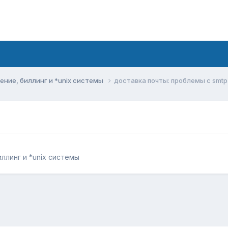
ние, биллинг и *unix системы
доставка почты: проблемы с smtp
ллинг и *unix системы