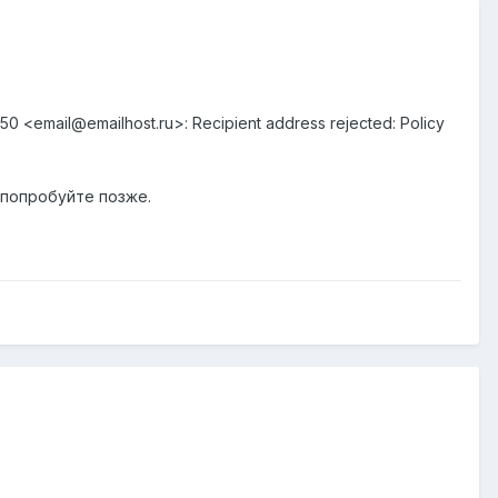
: 450 <email@emailhost.ru>: Recipient address rejected: Policy
а попробуйте позже.