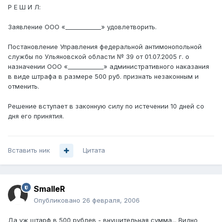
Р Е Ш И Л:
Заявление ООО «____________» удовлетворить.
Постановление Управления федеральной антимонопольной
службы по Ульяновской области № 39 от 01.07.2005 г. о
назначении ООО «____________» административного наказания
в виде штрафа в размере 500 руб. признать незаконным и
отменить.
Решение вступает в законную силу по истечении 10 дней со
дня его принятия.
Вставить ник
Цитата
SmalleR
Опубликовано
26 февраля, 2006
Да уж штарф в 500 рублев - внушительная сумма... Видно