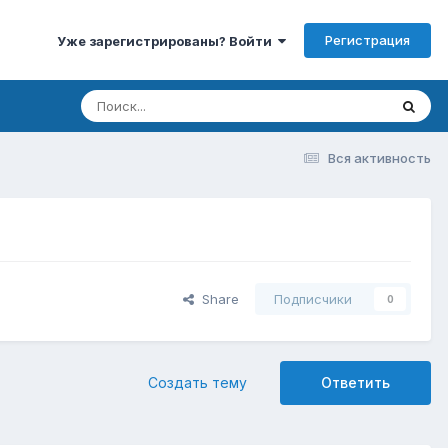
Регистрация
Уже зарегистрированы? Войти
Вся активность
Share
Подписчики
0
Создать тему
Ответить