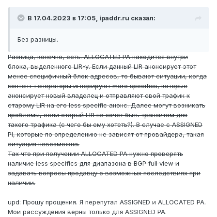
В 17.04.2023 в 17:05,
ipaddr.ru
сказал:
Без разницы.
Разница, конечно, есть. ALLOCATED PA находится внутри
блока, выделенного LIR-у. Если данный LIR анонсирует этот
менее специфичный блок адресов, то бывают ситуации, когда
контент-генераторы игнорируют more specifics, которые
анонсирует новый владелец и отправляют свой трафик к
старому LIR на его less specific анонс. Далее могут возникать
проблемы, если старый LIR не хочет быть транзитом для
такого трафика (с чего бы ему хотеть?). В случае с ASSIGNED
PI, которые по определению не зависят от провайдера, такая
ситуация невозможна.
Так что при получении ALLOCATED PA нужно проверять
наличие less specifics для диапазона в BGP full view и
задавать вопросы продавцу о возможных последствиях при
наличии.
upd: Прошу прощения. Я перепутал ASSIGNED и ALLOCATED PA.
Мои рассуждения верны только для ASSIGNED PA.