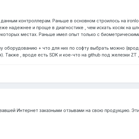
анным контроллерам. Раньше в основном строилось на ironlogic
еже надежнее и проще в диагностике , чем искать косяк на ш
которых местах. Раньше имел опыт только с биометрическими 
у оборудованию + что для них по софту выбрать можно (врод
. Также , вроде есть SDK и кое-что на github под железки ZT ,
ивавшей Интернет заказными отзывами на свою продукцию. Эти