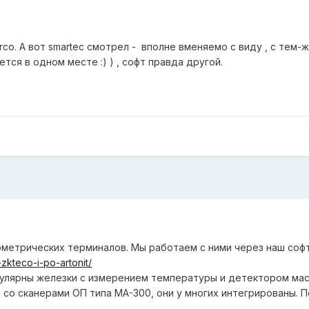
rco. А вот smartec смотрел - вполне вменяемо с виду , с тем-
тся в одном месте :) ) , софт правда другой.
ометрических терминалов. Мы работаем с ними через наш соф
kteco-i-po-artonit/
улярны железки с измерением температуры и детектором мас
 со сканерами ОП типа МА-300, они у многих интегрированы. 