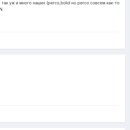
так уж и много наших (perco,bolid но perco совсем как-то
N.