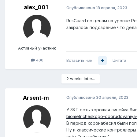
alex_001
Опубликовано
18 апреля, 2023
RusGuard по ценам на уровне Pe
закралось подозрение что делае
Активный участник
400
Вставить ник
Цитата
2 weeks later...
Arsent-m
Опубликовано
30 апреля, 2023
У ЗКТ есть хорошая линейка би
biometricheskogo-oborudovaniya-z
В период коронабесия были поп
Ну и классические контроллеры
софт "на любителя".