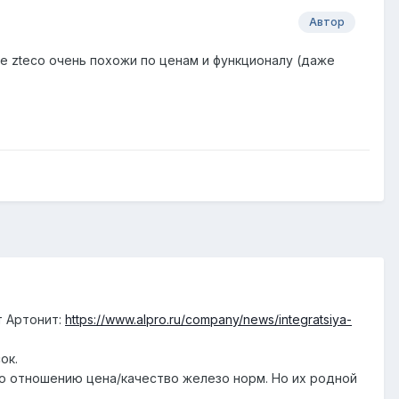
Автор
же zteco очень похожи по ценам и функционалу (даже
т Артонит:
https://www.alpro.ru/company/news/integratsiya-
ок.
По отношению цена/качество железо норм. Но их родной