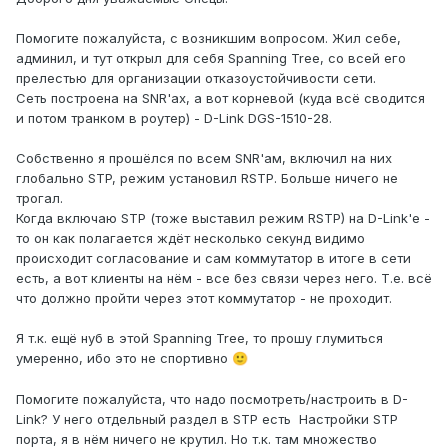
Помогите пожалуйста, с возникшим вопросом. Жил себе,
админил, и тут открыл для себя Spanning Tree, со всей его
прелестью для организации отказоустойчивости сети.
Сеть построена на SNR'ах, а вот корневой (куда всё сводится
и потом транком в роутер) - D-Link DGS-1510-28.
Собственно я прошёлся по всем SNR'ам, включил на них
глобально STP, режим установил RSTP. Больше ничего не
трогал.
Когда включаю STP (тоже выставил режим RSTP) на D-Link'е -
то он как полагается ждёт несколько секунд видимо
происходит согласование и сам коммутатор в итоге в сети
есть, а вот клиенты на нём - все без связи через него. Т.е. всё
что должно пройти через этот коммутатор - не проходит.
Я т.к. ещё нуб в этой Spanning Tree, то прошу глумиться
умеренно, ибо это не спортивно
🙂
Помогите пожалуйста, что надо посмотреть/настроить в D-
Link? У него отдельный раздел в STP есть Настройки STP
порта, я в нём ничего не крутил. Но т.к. там множество