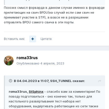
edge
Похоже смысл форварда в данном случае именно в форварде
eth1/0/11 designated forwarding 20000 128.11 p2p
прилетающих на свич BPDU(на случай если сам свич не
non-edge
принимает участие в STP), а вовсе не в разрешении
eth1/0/12 designated forwarding 2000000 128.12
отправлять BPDU самого свича в эти порты.
shared edge
eth1/0/14 designated forwarding 200000 128.14 p2p
edge
eth1/0/16 designated forwarding 20000 128.16 p2p
Вставить ник
Цитата
non-edge
eth1/0/18 designated forwarding 20000 128.18 p2p
edge
roma33rus
eth1/0/19 designated forwarding 20000 128.19 p2p
edge
Опубликовано
4 апреля, 2023
eth1/0/20 designated forwarding 200000 128.20 p2p
edge
eth1/0/21 designated forwarding 20000 128.21 p2p
В 04.04.2023 в 11:07,
SSH_TUNNEL
сказал:
non-edge
eth1/0/22 designated forwarding 200000 128.22 p2p
edge
roma33rus,
StSphinx
- спасибо вам за комментарии! По
eth1/0/23 designated forwarding 200000 128.23 p2p
поводу подготовиться - оно конечно так, только для
edge
настольного развёртывания тест-набора нет
eth1/0/24 designated forwarding 20000 128.24 p2p
оборудования, выдёргивать работающее из сети также