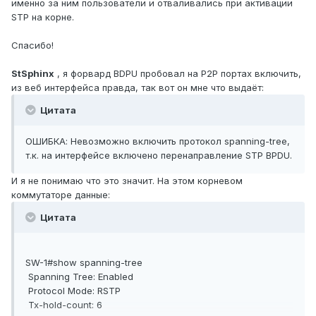
именно за ним пользователи и отваливались при активации
STP на корне.
Спасибо!
StSphinx
, я форвард BDPU пробовал на P2P портах включить,
из веб интерфейса правда, так вот он мне что выдаёт:
Цитата
ОШИБКА: Невозможно включить протокол spanning-tree,
т.к. на интерфейсе включено перенаправление STP BPDU.
И я не понимаю что это значит. На этом корневом
коммутаторе данные:
Цитата
SW-1#show spanning-tree
Spanning Tree: Enabled
Protocol Mode: RSTP
Tx-hold-count: 6