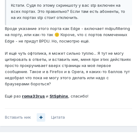
Кстати. Судя по этому скриншоту у вас stp включен на
всех портах. Это правильно? Если там есть абоненты, то
на их портах stp стоит отключить.
Вроде указание этого порта как Edge - включает mdpufiltering
на порту, или как-то так
Короче, что с портов помеченных
🙂
Edge - не придут BPDU. Но, посмотрю ещё.
И ещё чуть офтопика, я может сильно туплю... Я тут не могу
цитировать в ответы, и вставить ник, меня при этих действиях
просто прокручивает вверх страницы на моё первое
сообщение. Такое и в Firefox и в Opera, я каких-то баллов тут
недобрал что пока не могу этого делать или надо с
браузерами
бороться?
Ещё раз
roma33rus
и
StSphinx
, спасибо!
Вставить ник
Цитата