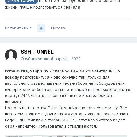
не сочтите за грубость. просто совет из
@SSH_TUNNEL
жизни. лучше подготовиться сначала
Вставить ник
Цитата
SSH_TUNNEL
Опубликовано
4 апреля, 2023
roma33rus,
StSphinx
- спасибо вам за комментарии! По
поводу подготовиться - оно конечно так, только для
настольного развёртывания тест-набора нет оборудования,
выдёргивать работающее из сети также нет возможности, т.к.
всё тут 24/7, читать - я конечно читаю и стараюсь это
понимать.
Но вот что-то с этим D-Link'ом пока справиться не могу. Все
порты смотрящие в другие коммутаторы указал как P2P, Non-
Edge. Один фиг при активации STP - этот коммутатор ведёт
себя непонятно. Пользователи отваливаются.