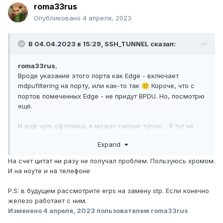
roma33rus
Опубликовано
4 апреля, 2023
В 04.04.2023 в 15:29,
SSH_TUNNEL
сказал:
roma33rus
,
Вроде указание этого порта как Edge - включает
mdpufiltering на порту, или как-то так
Короче, что с
🙂
портов помеченных Edge - не придут BPDU. Но, посмотрю
ещё.
И ещё чуть офтопика, я может сильно туплю... Я тут не
могу цитировать в ответы, и вставить ник, меня при этих
Expand
действиях просто прокручивает вверх страницы на моё
первое сообщение. Такое и в Firefox и в Opera, я каких-
На счет цитат ни разу не получал проблем. Пользуюсь хромом.
то баллов тут недобрал что пока не могу этого делать
И на ноуте и на телефоне
или надо с браузерами
бороться?
P.S: в будущем рассмотрите erps на замену stp. Если конечно
Ещё раз
roma33rus
и
StSphinx
, спасибо!
железо работает с ним.
Изменено
4 апреля, 2023
пользователем roma33rus