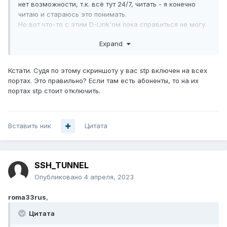
edge
нет возможности, т.к. всё тут 24/7, читать - я конечно
eth1/0/25 designated forwarding 20000 128.25 p2p
читаю и стараюсь это понимать.
edge
Но вот что-то с этим D-Link'ом пока справиться не могу.
eth1/0/27 designated forwarding 20000 128.27 p2p
Все порты смотрящие в другие коммутаторы указал как
Expand
non-edge
P2P, Non-Edge. Один фиг при активации STP - этот
eth1/0/28 designated forwarding 20000 128.28 p2p
коммутатор ведёт себя непонятно. Пользователи
non-edge
отваливаются.
Кстати. Судя по этому скриншоту у вас stp включен на всех
портах. Это правильно? Если там есть абоненты, то на их
портах stp стоит отключить.
Вставить ник
Цитата
SSH_TUNNEL
Опубликовано
4 апреля, 2023
roma33rus
,
Цитата