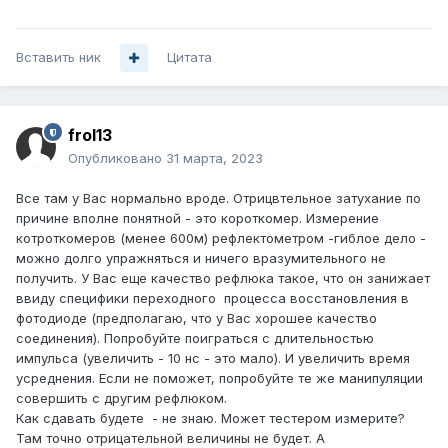
Вставить ник
Цитата
frol13
Опубликовано
31 марта, 2023
Все там у Вас нормально вроде. Отрицвтельное затухание по
причине вполне понятной - это короткомер. Измерение
котроткомеров (менее 600м) рефлектометром -гиблое дело -
можно долго упражняться и ничего вразумительного не
получить. У Вас еще качество рефлюка такое, что он занижает
ввиду специфики переходного процесса восстановления в
фотодиоде (предполагаю, что у Вас хорошее качество
соединения). Попробуйте поиграться с длительностью
импульса (увеличить - 10 нс - это мало). И увеличить время
усреднения. Если не поможет, попробуйте те же манипуляции
совершить с другим рефлюком.
Как сдавать будете - не знаю. Может тестером измерите?
Там точно отрицательной величины не будет. А