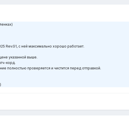
пленках)
 825 Rev.G1, с ней максимально хорошо работает.
 цене указанной выше.
атч-корд.
ние полностью проверяется и чистится перед отправкой.
)