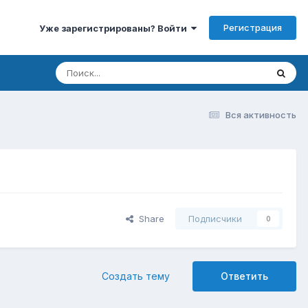
Регистрация
Уже зарегистрированы? Войти
Вся активность
Share
Подписчики
0
Создать тему
Ответить