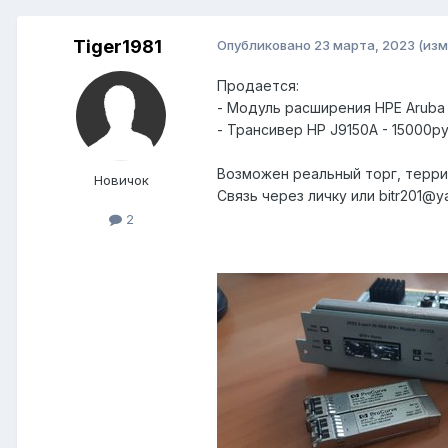
Tiger1981
Опубликовано
23 марта, 2023
(изм
Продается:
- Модуль расширения HPE Aruba 
- Трансивер HP J9150A - 15000ру
Возможен реальный торг, терр
Новичок
Связь через личку или bitr201@y
2