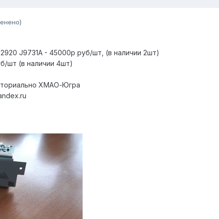
енено)
2920 J9731A - 45000р руб/шт, (в наличии 2шт)
б/шт (в наличии 4шт)
иториально ХМАО-Югра
andex.ru