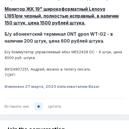
Монитор ЖК 19" широкоформатный Lenovo
L1951pw черный, полностью исправный, в наличии
150 штук, цена 1500 рублей штука.
Б/у абонентский терминал ONT gpon WT-G2 - в
наличии 200 штук, цена 600 рублей штука.
Б/у Коммутатор управляемый eltex MES2428 DC - 6 штук, цена
8000 руб. штука.
89124907251, Андрей, можно в телегу писать.
ТОРГ!
Изменено
27 марта, 2023
пользователем Bazar
Вставить ник
Цитата