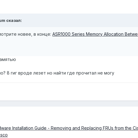
rum
сказал:
мотрите новее, в конце:
ASR1000 Series Memory Allocation Betwee
памятью
о? 8 гиг вроде лезет но найти где прочитал не могу
ware Installation Guide - Removing and Replacing FRUs from the C
isco