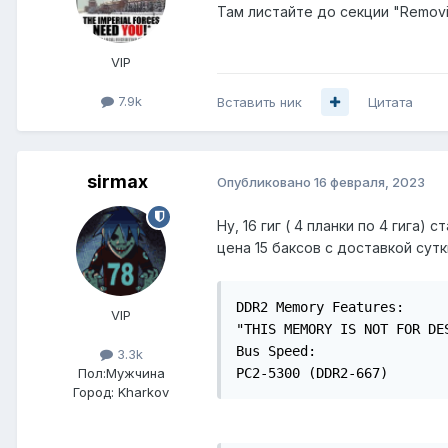
Там листайте до секции "Removin
VIP
7.9k
Вставить ник
Цитата
sirmax
Опубликовано
16 февраля, 2023
Ну, 16 гиг ( 4 планки по 4 гига
цена 15 баксов с доставкой сутк
DDR2 Memory Features:	

VIP
"THIS MEMORY IS NOT FOR DE
Bus Speed:	

3.3k
Пол:
Мужчина
PC2-5300 (DDR2-667)
Город:
Kharkov