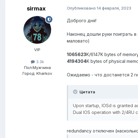
sirmax
Опубликовано
14 февраля, 2023
Доброго дня!
Наконец дошли руки поиграть в 
маловато)
VIP
1065623
K/6147K bytes of memory
4194304
K bytes of physical memo
3.3k
Пол:
Мужчина
Город:
Kharkov
Ожидаемо - что достанется 2 ги
Цитата
Upon startup, IOSd is granted a
Dual IOS operation with 2/4RU 
redundancy отключен (насколько