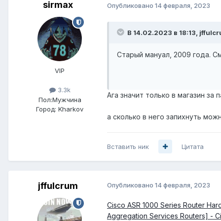
sirmax
Опубликовано
14 февраля, 2023
В 14.02.2023 в 18:13,
jffulc
Старый мануал, 2009 года. С
VIP
3.3k
Ага значит только в магазин за 
Пол:
Мужчина
Город:
Kharkov
а сколько в него запихнуть можн
Вставить ник
Цитата
jffulcrum
Опубликовано
14 февраля, 2023
Cisco ASR 1000 Series Router Hard
Aggregation Services Routers] - C