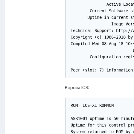
               Active Locat
        Current Software st
       Uptime in current st
                 Image Ver
Technical Support: http://w
Copyright (c) 1986-2018 by 
Compiled Wed 08-Aug-18 10:4
                          
        Configuration regis
Peer (slot: 7) information
Версия IOS:
ROM: IOS-XE ROMMON

ASR1001 uptime is 50 minute
Uptime for this control pro
System returned to ROM by r