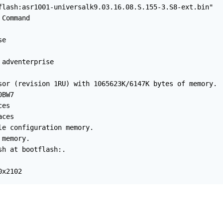
flash:asr1001-universalk9.03.16.08.S.155-3.S8-ext.bin"

Command

e

adventerprise

sor (revision 1RU) with 1065623K/6147K bytes of memory.

BW7

es

ces

e configuration memory.

memory.

h at bootflash:.

0x2102