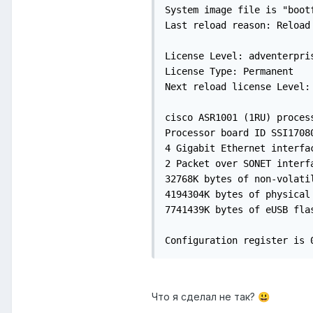
System image file is "boot
Last reload reason: Reload 
License Level: adventerpris
License Type: Permanent

Next reload license Level: 
cisco ASR1001 (1RU) proces
Processor board ID SSI17080
4 Gigabit Ethernet interfac
2 Packet over SONET interfa
32768K bytes of non-volatil
4194304K bytes of physical 
7741439K bytes of eUSB flas
Configuration register is 
Что я сделал не так?
😃