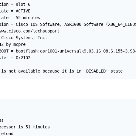
ion = slot 6

ate = ACTIVE

ate = 55 minutes

sion = Cisco IOS Software, ASR1000 Software (X86_64_LINUX
ww.cisco.com/techsupport

Cisco Systems, Inc.

2 by mcpre

BOOT = bootflash:asr1001-universalk9.03.16.08.S.155-3.S8-
ter = 0x2102

 is not available because it is in 'DISABLED' state
s

cessor is 51 minutes

eload
