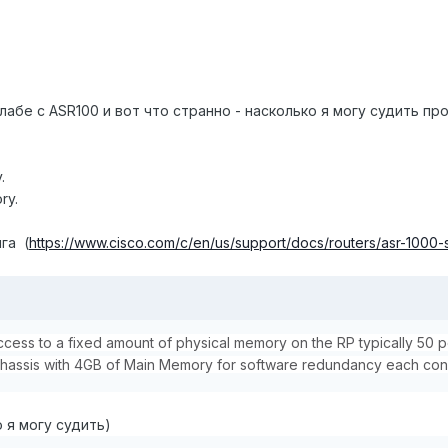
лабе с ASR100 и вот что странно - насколько я могу судить про
.
ry.
га (
https://www.cisco.com/c/en/us/support/docs/routers/asr-1000-
ccess to a fixed amount of physical memory on the RP typically 50 
chassis with 4GB of Main Memory for software redundancy each con
 я могу судить)