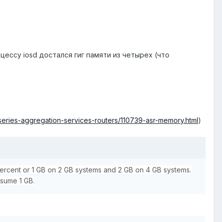
цессу iosd достался гиг памяти из четырех (что
series-aggregation-services-routers/110739-asr-memory.html
)
percent or 1 GB on 2 GB systems and 2 GB on 4 GB systems.
sume 1 GB.