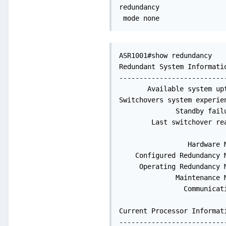
redundancy

 mode none
ASR1001#show redundancy

Redundant System Informatio
---------------------------
       Available system upt
Switchovers system experien
              Standby failu
        Last switchover rea
                 Hardware M
    Configured Redundancy M
     Operating Redundancy 
              Maintenance M
                Communicat
Current Processor Informati
---------------------------