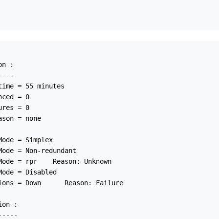
n :

---

ime = 55 minutes

ced = 0

res = 0

son = none

ode = Simplex

ode = Non-redundant

Mode = rpr    Reason: Unknown

ode = Disabled

ions = Down      Reason: Failure

on :

----
