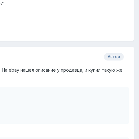
s"
Автор
в. На ebay нашел описание у продавца, и купил такую же