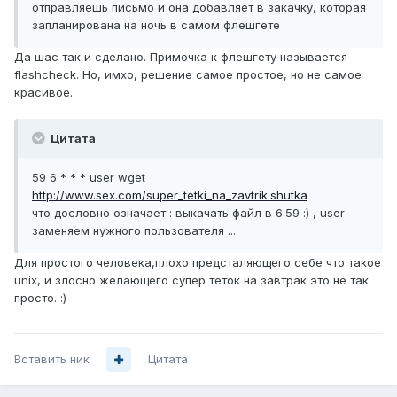
отправляешь письмо и она добавляет в закачку, которая
запланирована на ночь в самом флешгете
Да шас так и сделано. Примочка к флешгету называется
flashcheck. Но, имхо, решение самое простое, но не самое
красивое.
Цитата
59 6 * * * user wget
http://www.sex.com/super_tetki_na_zavtrik.shutka
что дословно означает : выкачать файл в 6:59 :) , user
заменяем нужного пользователя ...
Для простого человека,плохо предсталяющего себе что такое
unix, и злосно желающего супер теток на завтрак это не так
просто. :)
Вставить ник
Цитата