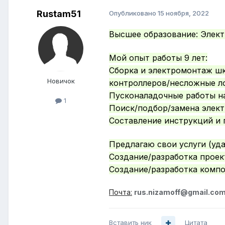
Rustam51
Опубликовано
15 ноября, 2022
Высшее образование:
Элект
Мой опыт работы 9 лет:
Сборка и электромонтаж шк
Новичок
контроллеров/несложные ло
Пусконаладочные работы на
1
Поиск/подбор/замена элект
Составление инструкций и 
Предлагаю свои услуги (уда
Cоздание/разработка проект
Cоздание/разработка компо
Почта:
rus.nizamoff@gmail.co
Вставить ник
Цитата