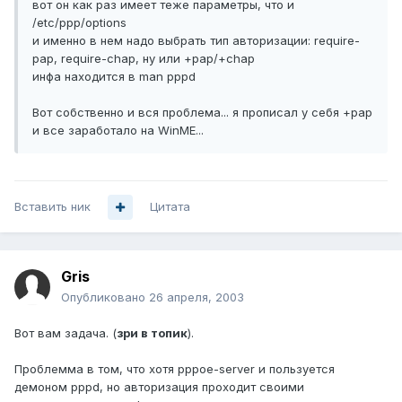
вот он как раз имеет теже параметры, что и
/etc/ppp/options
и именно в нем надо выбрать тип авторизации: require-
pap, require-chap, ну или +pap/+chap
инфа находится в man pppd
Вот собственно и вся проблема... я прописал у себя +pap
и все заработало на WinME...
Вставить ник
Цитата
Gris
Опубликовано
26 апреля, 2003
Вот вам задача. (
зри в топик
).
Проблемма в том, что хотя pppoe-server и пользуется
демоном pppd, но авторизация проходит своими