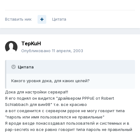
Вставить ник
Цитата
TepKuH
Опубликовано
11 апреля, 2003
Цитата
Какого уровня дока, для каких целей?
Дока для настройки сервера!!!
Я его поднял он видится "драйвером PPPoE от Robert
Schlabbach для вин98" т.е. все красиво
а вот соеденится с сервером pppoe не могу говорит типа
"пароль или имя пользователся не правильные"
Я вроде везде понасоздавал пользователй и системных и в
pap-secrets но все равно говорит типа пароль не правильный