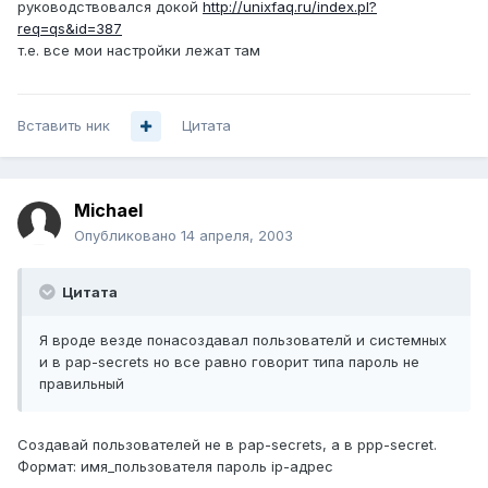
руководствовался докой
http://unixfaq.ru/index.pl?
req=qs&id=387
т.е. все мои настройки лежат там
Вставить ник
Цитата
Michael
Опубликовано
14 апреля, 2003
Цитата
Я вроде везде понасоздавал пользователй и системных
и в pap-secrets но все равно говорит типа пароль не
правильный
Создавай пользователей не в pap-secrets, а в ppp-secret.
Формат: имя_пользователя пароль ip-адрес