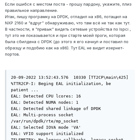
Если ошибся с местом поста - прошу пардону, укажите, плиз
правильное направление.
Итак, пишу програмку на DPDK, отладил на x86, потащил на
NXP 2160 и "вдруг" обнаруживаю, что там всё не так как тут.
В частности, я "привык" видеть сетевые устройства по lspci ,
тут это не показывается и при старте моей проги, которая
была сбилдена с DPDK (до этого я его качнул и поставил по
образцу и подобию как на x86). Тут EAL не видит изернет-
портов.
20-09-2022 13:52:43.576  10330 [TT2CP\main\425] 
%TTR2CP-I: Beging EAL initialization, be 
patient ...

EAL: Detected CPU lcores: 16

EAL: Detected NUMA nodes: 1

EAL: Detected shared linkage of DPDK

EAL: Multi-process socket 
/var/run/dpdk/rte/mp_socket

EAL: Selected IOVA mode 'VA'

EAL: VFIO support initialized

TELEMETRY: No legacy callbacks, legacy socket 