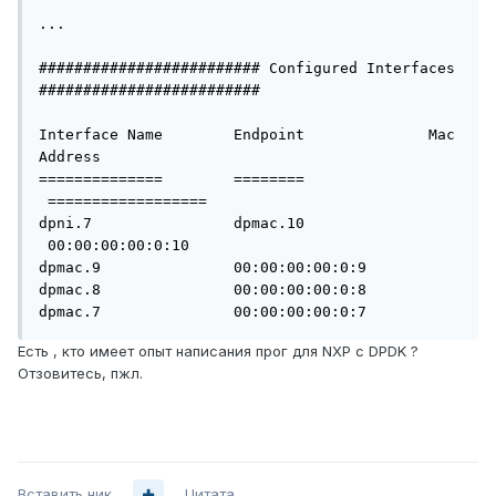
...

######################### Configured Interfaces 
#########################

Interface Name        Endpoint              Mac 
Address

==============        ========             
 ==================

dpni.7                dpmac.10             
 00:00:00:00:0:10

dpmac.9               00:00:00:00:0:9

dpmac.8               00:00:00:00:0:8

dpmac.7               00:00:00:00:0:7
Есть , кто имеет опыт написания прог для NXP с DPDK ?
Отзовитесь, пжл.
Вставить ник
Цитата