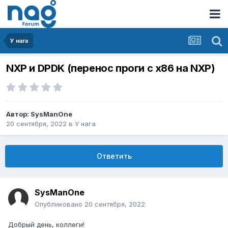
У нага
NXP и DPDK (перенос проги с x86 на NXP)
Автор:
SysManOne
20 сентября, 2022
в
У нага
Ответить
SysManOne
Опубликовано
20 сентября, 2022
Добрый день, коллеги!