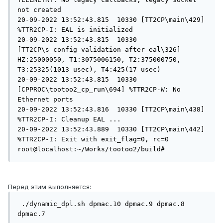
not created

20-09-2022 13:52:43.815  10330 [TT2CP\main\429] 
%TTR2CP-I: EAL is initialized

20-09-2022 13:52:43.815  10330 
[TT2CP\s_config_validation_after_eal\326] 
HZ:25000050, T1:3075006150, T2:375000750, 
T3:25325(1013 usec), T4:425(17 usec)

20-09-2022 13:52:43.815  10330 
[CPPROC\tootoo2_cp_run\694] %TTR2CP-W: No 
Ethernet ports

20-09-2022 13:52:43.816  10330 [TT2CP\main\438] 
%TTR2CP-I: Cleanup EAL ...

20-09-2022 13:52:43.889  10330 [TT2CP\main\442] 
%TTR2CP-I: Exit with exit_flag=0, rc=0

root@localhost:~/Works/tootoo2/build#
Перед этим выполняется:
 ./dynamic_dpl.sh dpmac.10 dpmac.9 dpmac.8 
dpmac.7
