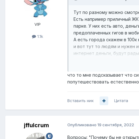
Тут по разному можно смотре
Есть например приличный ЖК 
VIP
парке. У них есть авто, ден
предоплаченных гигов в моб
1.1k
А есть города скажем в 100к
и вот тут то людям и нужен 
интернет деньги, будут рады
Дело было давно, но лично в
и чел играл в танки и платил 
что то мне подсказывает что с
попутешествовать естественно
Вставить ник
Цитата
jffulcrum
Опубликовано
19 сентября, 2022
Вопросы: "Почему бы не открыт