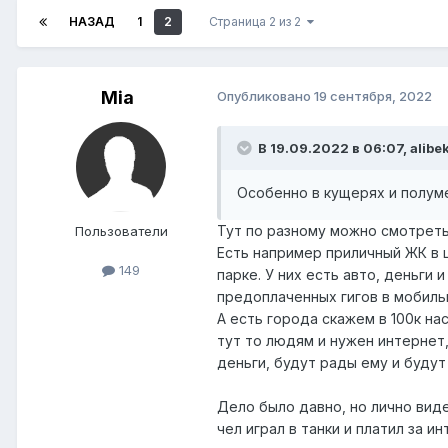
НАЗАД
1
2
Страница 2 из 2
Mia
Опубликовано
19 сентября, 2022
В 19.09.2022 в 06:07,
alibe
Особенно в кущерях и полуме
Тут по разному можно смотреть
Пользователи
Есть например приличный ЖК в ц
149
парке. У них есть авто, деньги
предоплаченных гигов в мобиль
А есть города скажем в 100к на
тут то людям и нужен интернет,
деньги, будут рады ему и будут
Дело было давно, но лично виде
чел играл в танки и платил за и