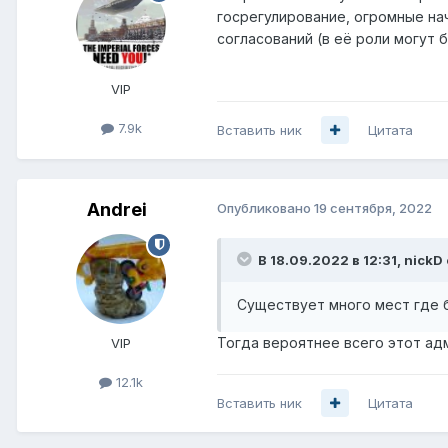
госрегулирование, огромные на
согласований (в её роли могут 
VIP
7.9k
Вставить ник
Цитата
Andrei
Опубликовано
19 сентября, 2022
В 18.09.2022 в 12:31,
nickD
Существует много мест где 
Тогда вероятнее всего этот адм
VIP
12.1k
Вставить ник
Цитата