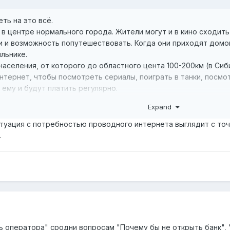
ть на это всё.
в центре нормального города. Жители могут и в кино сходить и
ьги и возможность попутешествовать. Когда они приходят домо
ильнике.
 населения, от которого до областного цента 100-200км (в Сиб
интернет, чтобы посмотреть сериалы, поиграть в танки, посмо
 ему и будут платить регулярно.
Expand
идел чела, который жил в развалюхе у которой был земляной п
за интет регулярно был ему рад.
итуация с потребностью проводного интернета выглядит с то
.
ь оператора" сродни вопросам "Почему бы не открыть банк",