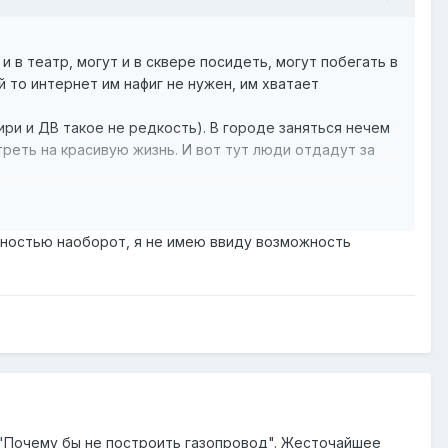
 в театр, могут и в сквере посидеть, могут побегать в
й то интернет им нафиг не нужен, им хватает
ири и ДВ такое не редкость). В городе заняться нечем
треть на красивую жизнь. И вот тут люди отдадут за
ол (реально утрамбованная земля). Но в углу стоял ком
чностью наоборот, я не имею ввиду возможность
 "Почему бы не построить газопровод". Жесточайшее