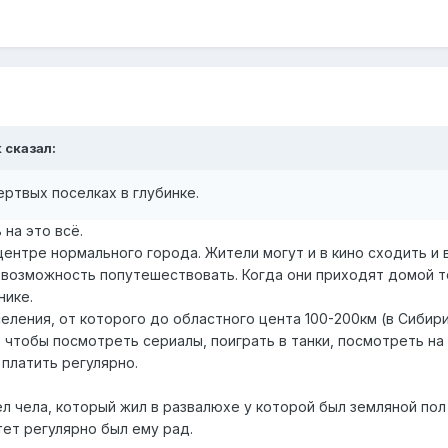
k
сказал:
ртвых поселках в глубинке.
 на это всё.
ентре нормального города. Жители могут и в кино сходить и в
 и возможность попутешествовать. Когда они приходят домой т
нике.
селения, от которого до областного цента 100-200км (в Сибири
 чтобы посмотреть сериалы, поиграть в танки, посмотреть на
 платить регулярно.
л чела, который жил в развалюхе у которой был земляной пол 
нтет регулярно был ему рад.