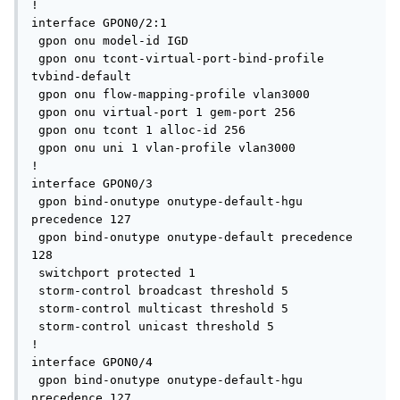
!

interface GPON0/2:1

 gpon onu model-id IGD

 gpon onu tcont-virtual-port-bind-profile 
tvbind-default

 gpon onu flow-mapping-profile vlan3000

 gpon onu virtual-port 1 gem-port 256

 gpon onu tcont 1 alloc-id 256

 gpon onu uni 1 vlan-profile vlan3000

!

interface GPON0/3

 gpon bind-onutype onutype-default-hgu 
precedence 127

 gpon bind-onutype onutype-default precedence 
128

 switchport protected 1

 storm-control broadcast threshold 5

 storm-control multicast threshold 5

 storm-control unicast threshold 5

!

interface GPON0/4

 gpon bind-onutype onutype-default-hgu 
precedence 127
