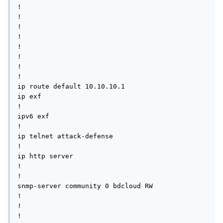
!

!

!

!

!

!

!

!

ip route default 10.10.10.1

ip exf

!

ipv6 exf

!

ip telnet attack-defense

!

ip http server

!

!

snmp-server community 0 bdcloud RW

!

!

!
