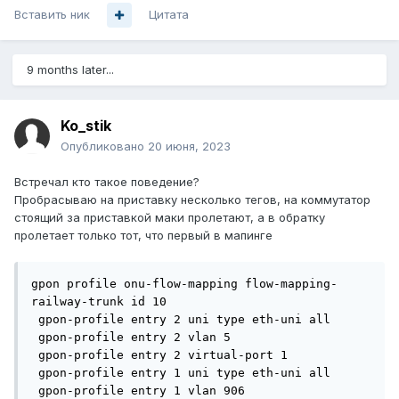
Вставить ник
Цитата
9 months later...
Ko_stik
Опубликовано
20 июня, 2023
Встречал кто такое поведение?
Пробрасываю на приставку несколько тегов, на коммутатор
стоящий за приставкой маки пролетают, а в обратку
пролетает только тот, что первый в мапинге
gpon profile onu-flow-mapping flow-mapping-
railway-trunk id 10

 gpon-profile entry 2 uni type eth-uni all

 gpon-profile entry 2 vlan 5

 gpon-profile entry 2 virtual-port 1

 gpon-profile entry 1 uni type eth-uni all

 gpon-profile entry 1 vlan 906
