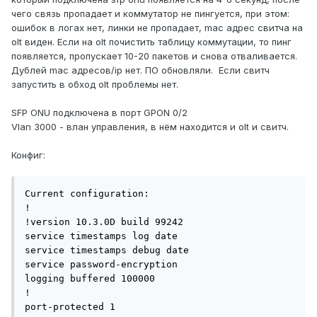
чего связь пропадает и коммутатор не пингуется, при этом:
ошибок в логах нет, линки не пропадает, mac адрес свитча на
olt виден. Если на olt почистить таблицу коммутации, то пинг
появляется, пропускает 10-20 пакетов и снова отваливается.
Дублей mac адресов/ip нет. ПО обновляли. Если свитч
запустить в обход olt проблемы нет.
SFP ONU подключена в порт GPON 0/2
Vlan 3000 - влан управления, в нём находится и olt и свитч.
Конфиг:
Current configuration:

!

!version 10.3.0D build 99242

service timestamps log date

service timestamps debug date

service password-encryption

logging buffered 100000

!

port-protected 1
