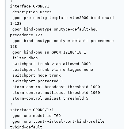
!

interface GPON0/1

 description users

 gpon pre-config-template vlan3000 bind-onuid 
1-128

 gpon bind-onutype onutype-default-hgu 
precedence 127

 gpon bind-onutype onutype-default precedence 
128

 gpon bind-onu sn GPON:12180418 1

 filter dhcp

 switchport trunk vlan-allowed 3000

 switchport trunk vlan-untagged none

 switchport mode trunk

 switchport protected 1

 storm-control broadcast threshold 1000

 storm-control multicast threshold 1000

 storm-control unicast threshold 5

!

interface GPON0/1:1

 gpon onu model-id IGD

 gpon onu tcont-virtual-port-bind-profile 
tvbind-default
