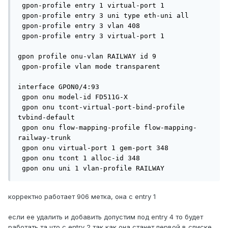
 gpon-profile entry 1 virtual-port 1

 gpon-profile entry 3 uni type eth-uni all

 gpon-profile entry 3 vlan 408

 gpon-profile entry 3 virtual-port 1

gpon profile onu-vlan RAILWAY id 9

 gpon-profile vlan mode transparent

interface GPON0/4:93

 gpon onu model-id FD511G-X

 gpon onu tcont-virtual-port-bind-profile 
tvbind-default

 gpon onu flow-mapping-profile flow-mapping-
railway-trunk

 gpon onu virtual-port 1 gem-port 348

 gpon onu tcont 1 alloc-id 348

 gpon onu uni 1 vlan-profile RAILWAY
корректно работает 906 метка, она с entry 1
если ее удалить и добавить допустим под entry 4 то будет
работать та что с entry 2 так как она станет первой в списке