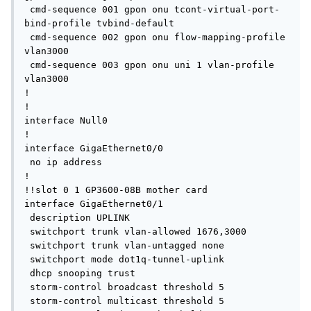
 cmd-sequence 001 gpon onu tcont-virtual-port-
bind-profile tvbind-default

 cmd-sequence 002 gpon onu flow-mapping-profile 
vlan3000

 cmd-sequence 003 gpon onu uni 1 vlan-profile 
vlan3000

!

!

interface Null0

!

interface GigaEthernet0/0

 no ip address

!

!!slot 0 1 GP3600-08B mother card

interface GigaEthernet0/1

 description UPLINK

 switchport trunk vlan-allowed 1676,3000

 switchport trunk vlan-untagged none

 switchport mode dot1q-tunnel-uplink

 dhcp snooping trust

 storm-control broadcast threshold 5

 storm-control multicast threshold 5
