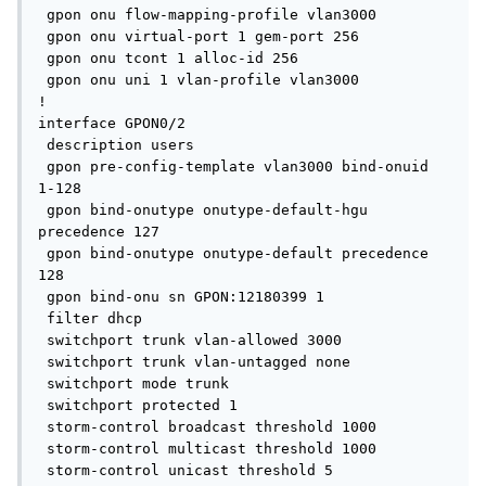
 gpon onu flow-mapping-profile vlan3000

 gpon onu virtual-port 1 gem-port 256

 gpon onu tcont 1 alloc-id 256

 gpon onu uni 1 vlan-profile vlan3000

!

interface GPON0/2

 description users

 gpon pre-config-template vlan3000 bind-onuid 
1-128

 gpon bind-onutype onutype-default-hgu 
precedence 127

 gpon bind-onutype onutype-default precedence 
128

 gpon bind-onu sn GPON:12180399 1

 filter dhcp

 switchport trunk vlan-allowed 3000

 switchport trunk vlan-untagged none

 switchport mode trunk

 switchport protected 1

 storm-control broadcast threshold 1000

 storm-control multicast threshold 1000

 storm-control unicast threshold 5
