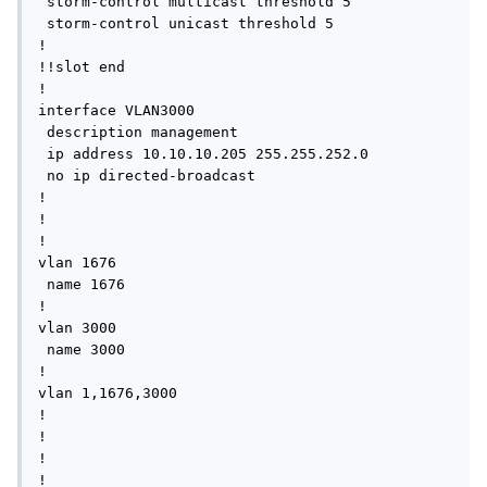
 storm-control multicast threshold 5

 storm-control unicast threshold 5

!

!!slot end

!

interface VLAN3000

 description management

 ip address 10.10.10.205 255.255.252.0

 no ip directed-broadcast

!

!

!

vlan 1676

 name 1676

!

vlan 3000

 name 3000

!

vlan 1,1676,3000

!

!

!

!
