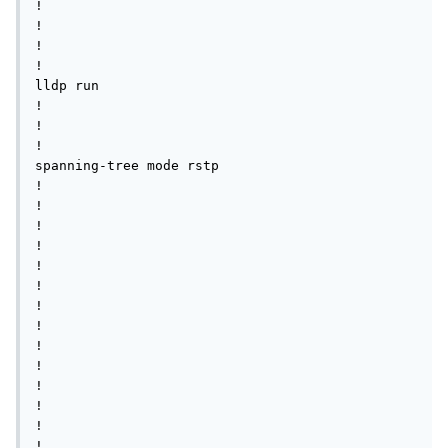
!

!

!

!

lldp run

!

!

!

spanning-tree mode rstp

!

!

!

!

!

!

!

!

!

!

!

!

!

!
