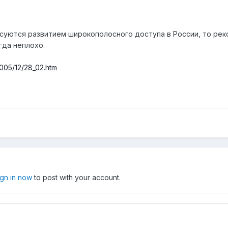
есуются развитием широкополосного доступа в России, то рек
гда неплохо.
2005/12/28_02.htm
ign in now
to post with your account.