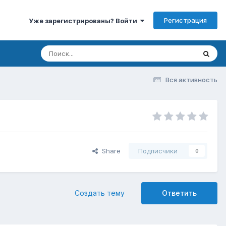
Регистрация
Уже зарегистрированы? Войти
Вся активность
Share
Подписчики
0
Создать тему
Ответить