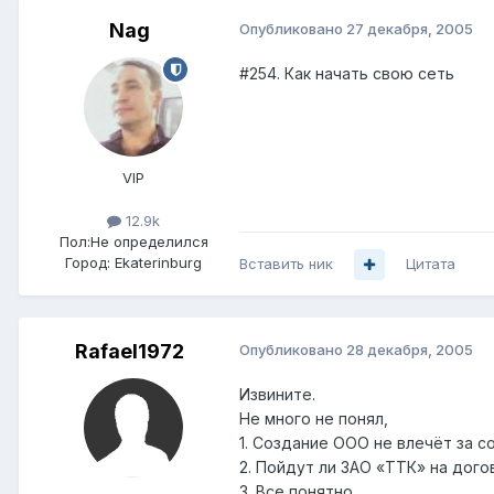
Nag
Опубликовано
27 декабря, 2005
#254. Как начать свою сеть
VIP
12.9k
Пол:
Не определился
Город:
Ekaterinburg
Вставить ник
Цитата
Rafael1972
Опубликовано
28 декабря, 2005
Извините.
Не много не понял,
1. Создание ООО не влечёт за с
2. Пойдут ли ЗАО «ТТК» на дог
3. Все понятно.