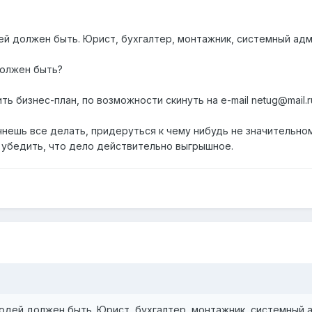
ей должен быть. Юрист, бухгалтер, монтажник, системный адм
должен быть?
ь бизнес-план, по возможности скинуть на e-mail netug@mail.ru
нешь все делать, придеруться к чему нибудь не значительном
о убедить, что дело действительно выгрышное.
юдей должен быть. Юрист, бухгалтер, монтажник, системный а