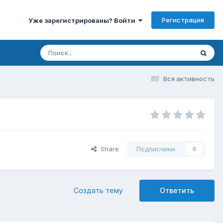
Регистрация
Уже зарегистрированы? Войти
Вся активность
Share
Подписчики
0
Создать тему
Ответить