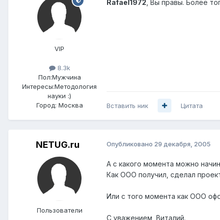
Rafael1972
, Вы правы. Более т
VIP
8.3k
Пол:
Мужчина
Интересы:
Методология
науки :)
Город:
Москва
Вставить ник
Цитата
NETUG.ru
Опубликовано
29 декабря, 2005
А с какого момента можно начин
Как ООО получил, сделал проект
Или с того момента как ООО офо
Пользователи
С уважением, Виталий.