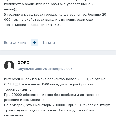
количество абонентов все равн оне уползет выше 2 000
челов)))
Я говорю о масштабах города.. когда абонентов больше 20
000, там на скайстарах врядли вытянешь, если еще
транслировать каналов эдак 60...
Вставить ник
Цитата
XOPC
Опубликовано
29 декабря, 2005
Интересный сайт! У меня абонентов более 20000, но это на
СКПТ! ))) На локалках 1500 пока, да и те расбросаны
территориально.
При 20000 абонентов можно без проблем и аппаратное
решение использовать!
Но я уверен, что Скайстары и 100000 при 100 каналах вытянут!
Трансляция то идёт с сервера! Вот он и должен быть
серьёзным!