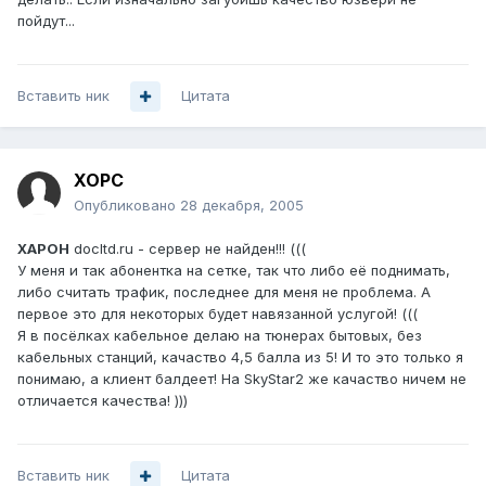
пойдут...
Вставить ник
Цитата
XOPC
Опубликовано
28 декабря, 2005
XAPOH
docltd.ru - сервер не найден!!! (((
У меня и так абонентка на сетке, так что либо её поднимать,
либо считать трафик, последнее для меня не проблема. А
первое это для некоторых будет навязанной услугой! (((
Я в посёлках кабельное делаю на тюнерах бытовых, без
кабельных станций, качаство 4,5 балла из 5! И то это только я
понимаю, а клиент балдеет! На SkyStar2 же качаство ничем не
отличается качества! )))
Вставить ник
Цитата