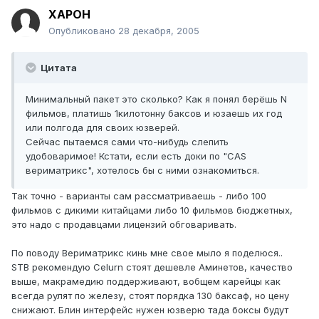
XAPOH
Опубликовано
28 декабря, 2005
Цитата
Минимальный пакет это сколько? Как я понял берёшь N
фильмов, платишь 1килотонну баксов и юзаешь их год
или полгода для своих юзверей.
Сейчас пытаемся сами что-нибудь слепить
удобоваримое! Кстати, если есть доки по "CAS
вериматрикс", хотелось бы с ними ознакомиться.
Так точно - варианты сам рассматриваешь - либо 100
фильмов с дикими китайцами либо 10 фильмов бюджетных,
это надо с продавцами лицензий обговаривать.
По поводу Вериматрикс кинь мне свое мыло я поделюся..
STB рекомендую Celurn стоят дешевле Аминетов, качество
выше, макрамедию поддерживают, вобщем карейцы как
всегда рулят по железу, стоят порядка 130 баксаф, но цену
снижают. Блин интерфейс нужен юзверю тада боксы будут