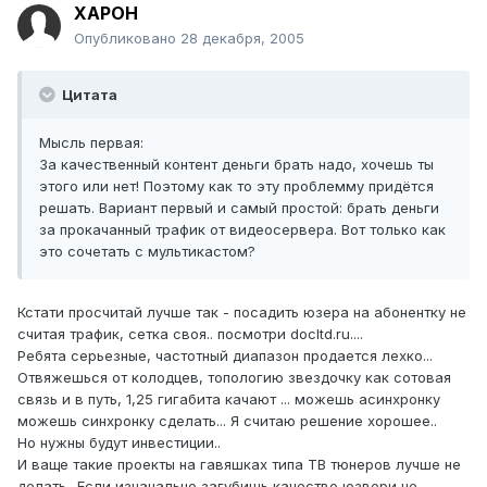
XAPOH
Опубликовано
28 декабря, 2005
Цитата
Мысль первая:
За качественный контент деньги брать надо, хочешь ты
этого или нет! Поэтому как то эту проблемму придётся
решать. Вариант первый и самый простой: брать деньги
за прокачанный трафик от видеосервера. Вот только как
это сочетать с мультикастом?
Кстати просчитай лучше так - посадить юзера на абонентку не
считая трафик, сетка своя.. посмотри docltd.ru....
Ребята серьезные, частотный диапазон продается лехко...
Отвяжешься от колодцев, топологию звездочку как сотовая
связь и в путь, 1,25 гигабита качают ... можешь асинхронку
можешь синхронку сделать... Я считаю решение хорошее..
Но нужны будут инвестиции..
И ваще такие проекты на гавяшках типа ТВ тюнеров лучше не
делать.. Если изначально загубишь качество юзвери не