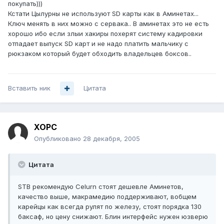
покупать)))
Кстати Цылурны не используют SD карты как в Аминетах...
Ключ менять в них можно с сервака.. В аминетах это не есть
хорошо ибо если злыи хакиры похерят систему кадировки
отпадает выпуск SD карт и не надо платить мальчику с
рюкзаком который будет обходить владельцев боксов..
Вставить ник
Цитата
XOPC
Опубликовано
28 декабря, 2005
Цитата
STB рекомендую Celurn стоят дешевле Аминетов,
качество выше, макрамедию поддерживают, вобщем
карейцы как всегда рулят по железу, стоят порядка 130
баксаф, но цену снижают. Блин интерфейс нужен юзверю