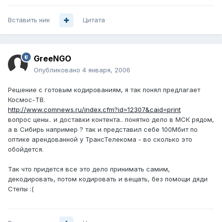
Вставить ник
Цитата
GreeNGO
Опубликовано
4 января, 2006
Решение с готовым кодированиям, я так понял предлагает
Космос-ТВ.
http://www.comnews.ru/index.cfm?id=12307&caid=print
вопрос цены.. и доставки контента.. понятно дело в МСК рядом,
а в Сибирь например ? так и представил себе 100Мбит по
оптике арендованной у ТрансТелекома - во сколько это
обойдется.
Так что придется все это дело принимать самим,
декодировать, потом кодировать и вещать, без помощи дяди
Степы :(