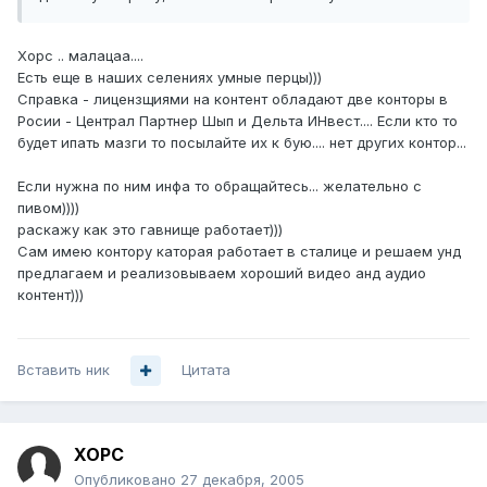
Хорс .. малацаа....
Есть еще в наших селениях умные перцы)))
Справка - лицензщиями на контент обладают две конторы в
Росии - Централ Партнер Шып и Дельта ИНвест.... Если кто то
будет ипать мазги то посылайте их к бую.... нет других контор...
Если нужна по ним инфа то обращайтесь... желательно с
пивом))))
раскажу как это гавнище работает)))
Сам имею контору каторая работает в сталице и решаем унд
предлагаем и реализовываем хороший видео анд аудио
контент)))
Вставить ник
Цитата
XOPC
Опубликовано
27 декабря, 2005