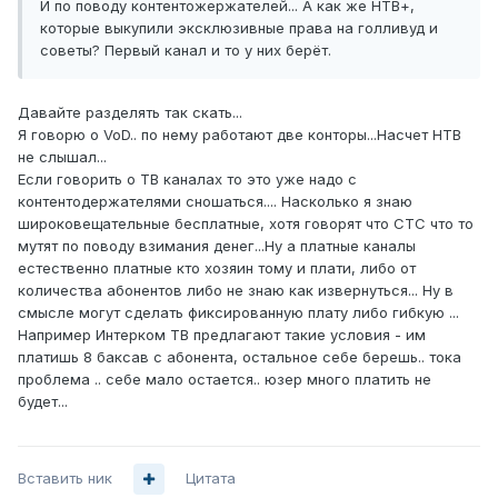
И по поводу контентожержателей... А как же НТВ+,
которые выкупили эксклюзивные права на голливуд и
советы? Первый канал и то у них берёт.
Давайте разделять так скать...
Я говорю о VoD.. по нему работают две конторы...Насчет НТВ
не слышал...
Если говорить о ТВ каналах то это уже надо с
контентодержателями сношаться.... Насколько я знаю
широковещательные бесплатные, хотя говорят что СТС что то
мутят по поводу взимания денег...Ну а платные каналы
естественно платные кто хозяин тому и плати, либо от
количества абонентов либо не знаю как извернуться... Ну в
смысле могут сделать фиксированную плату либо гибкую ...
Например Интерком ТВ предлагают такие условия - им
платишь 8 баксав с абонента, остальное себе берешь.. тока
проблема .. себе мало остается.. юзер много платить не
будет...
Вставить ник
Цитата