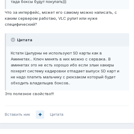
тада боксы будут покупать)))
Что за интерфейс, может его самому можно написать, с
каким сервером работаю, VLC рулит или нуже
специфический?
Цитата
Кстати Цылурны не используют SD карты как в
Аминетах... Ключ менять в них можно с сервака.. В
аминетах это не есть хорошо ибо если злыи хакиры
похерят систему кадировки отпадает выпуск SD карт и
не надо платить мальчику с рюкзаком который будет
обходить владельцев боксов..
Это полезное свойство!!!
Вставить ник
Цитата