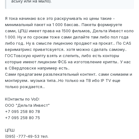
аську или на мыло).
Я тока начинаю все это раскручивать но цены такие -
минимальный пакет на 1 000 баксав.. Пакеты формируете
сами, ЦПШ имеет права на 1500 фильмов, Дельта Инвест коло
1 000. Ну и по срокам тоже сами делайте там либо пол года
либо год.. Ну в смысле лицензию продают на прокат... По CAS
вериматрикс приветсвуется.. хотя можно сделать самому..
ГОСТовскую крипту взять и слепить, либо есть конторы
которые имеют лицензии ФСБ на изготовление крипты.. У нас
в СВердловске например есть..
Сами предлагаем развлекательный контент.. сами снимаем и
монтируем.. музыка типа...Но только на ТВ ибо IP TV еще
только рождается...
КОнтакты по VoD:
ООО "Дельта Инвест"
+7 095 258 80 78
+7 095 258 80 75
ЦПШ
(095) -777-49-53 тел.