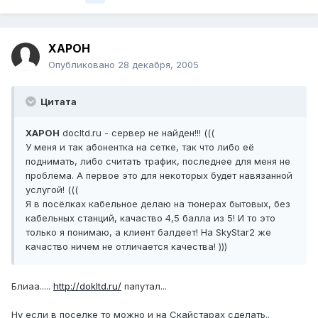
XAPOH
Опубликовано
28 декабря, 2005
Цитата
XAPOH
docltd.ru - сервер не найден!!! (((
У меня и так абонентка на сетке, так что либо её
поднимать, либо считать трафик, последнее для меня не
проблема. А первое это для некоторых будет навязанной
услугой! (((
Я в посёлках кабельное делаю на тюнерах бытовых, без
кабельных станций, качаство 4,5 балла из 5! И то это
только я понимаю, а клиент балдеет! На SkyStar2 же
качаство ничем не отличается качества! )))
Блиаа.....
http://dokltd.ru/
папутал...
Ну если в поселке то можно и на Скайстарах сделать..