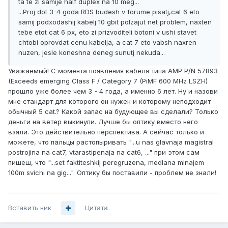
ta te zi samije half duplex na 10 meg...
...Proj dot 3-4 goda RDS budesh v forume pisatj,cat 6 eto
samij podxodashij kabelj 10 gbit polzajut net problem, naxten
tebe etot cat 6 px, eto zi prizvoditeli botoni v ushi stavet
chtobi oprovdat cenu kabelja, a cat 7 eto vabsh naxren
nuzen, jesle koneshna deneg sunutj nekuda...
Уважаемый! С момента появления кабеля типа АМР Р/N 57893
(Exceeds emerging Class F / Category 7 (PiMF 600 MHz LSZH)
прошло уже более чем 3 - 4 года, а именно 6 лет. Ну и назови
мне стандарт для которого он нужен и которому неподходит
обычный 5 cat.? Какой запас на будующее вы сделали? Только
деньги на ветер выкинули. Лучше бы оптику вместо него
взяли. Это действительно перспектива. А сейчас только и
можете, что пальцы растопыривать "...u nas glavnaja magistral
postrojina na cat7, vtarastipenaja na cat6, ..." при этом сам
пишеш, что "...set faktiteshkij peregruzena, medlana minajem
100m svichi na gig...". Оптику бы поставили - проблем не знали!
Вставить ник
Цитата