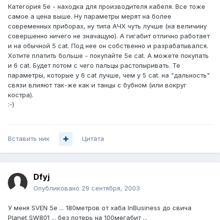
Категория 5e - находка для производителя кабеля. Все тоже
самое а цена выше. Ну параметры мерят на более
современных приборах, ну типа АЧХ чуть лучше (на величину
совершенно ничего не значащую). А гигабит отлично работает
и на обычной 5 cat. Под нее он собственно и разрабатывался.
Хотите платить больше - покупайте 5е cat. А можете покупать
и 6 cat. Будет потом с чего пальцы растопыривать. Те
параметры, которые у 6 cat лучше, чем у 5 cat. на "дальность"
связи влияют так-же как и танцы с бубном (или вокруг
костра).
:-)
Вставить ник
Цитата
Dfyj
Опубликовано
29 сентября, 2003
У меня SVEN 5e ... 180метров от хаба InBusiness до свича
Planet SW801 ... без потерь на 100мегабит ...