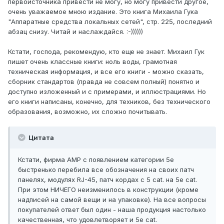
первоисточника привести не могу, но могу привести другое,
очень уважаемое мною издание. Это книга Михаила Гука
"Аппаратные средства локальных сетей", стр. 225, последний
абзац снизу. Читай и наслаждайся. :-))))))
Кстати, господа, рекомендую, кто еще не знает. Михаил Гук
пишет очень классные книги: ноль воды, грамотная
техническая информация, и все его книги - можно сказать,
сборник стандартов (правда не совсем полный) понятно и
доступно изложенный и с примерами, и иллюстрациями. Но
его книги написаны, конечно, для техников, без технического
образования, возможно, их сложно почитывать.
Цитата
Кстати, фирма АМР с появлением категории 5е
быстренько перебила все обозначения на своих патч
панелях, модулях RJ-45, патч кордах с 5 cat. на 5е cat.
При этом НИЧЕГО неизменилось в конструкции (кроме
надписей на самой вещи и на упаковке). На все вопросы
покупателей ответ был один - наша продукция настолько
качественная, что удовлетворяет и 5е cat.