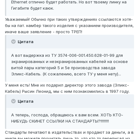
Ethernet отлично будет работать. Но вот твоему линку на
Гигабите будет каюк.
Уважаемый! Обычно при таких утверждениях ссылаются хотя-
бы на пат. намбер такого изделия с указанием производителя,
иначе ваше заявление - просто ТРЕП!
Цитата
А вот выдержка из ТУ 3574-006-001.450.628-01-99 для
экранированных и неэкранированных кабелей на основе
витой пары категорий 5 и 5e производства завода
Эликс-Кабель. (К сожалению, всего ТУ у меня нету)...
У меня есть! Мне их подарил директор этого завода (Эликс-
Кабель) Рысин Леонид, мы с ним познакомились в 1997 году.
Цитата
А теперь, господа, обращаюсь к вам всем. ХОТЬ КТО-
НИБУДЬ СКИНЕТ ССЫЛКИ НА СТАНДАРТЫ?!!!!!!!!!
Стандарты печатают в издательствах и продают за деньги, а в
инете вы можете прочитать лишь то, что кто то переписал из