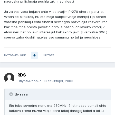
nagruska prilichnaja poshla tak i nachilos ;)
Ja za vas vsex bojush chto vi so svajim P-270 cherez paru let
vzadnice okazites, nu eto mojo subjektivnoje menije( i ja ochen
xorosho panimaju chto finansi nevsegda pozvalajut razvernutsa
kak mne mne prosto povezlo chto ja nashol chilaveko kotorij v
etom nerubet no jevo interesijut kak skoro jevo $ vernutsa $Xn )
sperva zaba dushil hatelas vso samamu no tut ja neoshibsa .
Вставить ник
Цитата
RDS
Опубликовано
30 сентября, 2003
Цитата
Eto tebe sevodne nenuzna 250MHz, 7 let nazad dumali chto
kakova xrena nuzna vitaja para takoj daragoj kabel a tolku