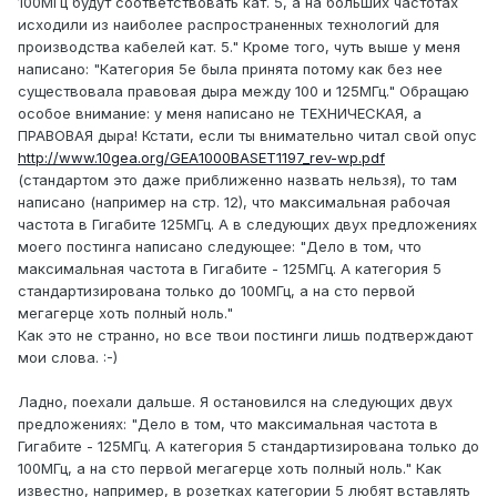
100МГц будут соответствовать кат. 5, а на больших частотах
исходили из наиболее распространенных технологий для
производства кабелей кат. 5." Кроме того, чуть выше у меня
написано: "Категория 5e была принята потому как без нее
существовала правовая дыра между 100 и 125МГц." Обращаю
особое внимание: у меня написано не ТЕХНИЧЕСКАЯ, а
ПРАВОВАЯ дыра! Кстати, если ты внимательно читал свой опус
http://www.10gea.org/GEA1000BASET1197_rev-wp.pdf
(стандартом это даже приближенно назвать нельзя), то там
написано (например на стр. 12), что максимальная рабочая
частота в Гигабите 125МГц. А в следующих двух предложениях
моего постинга написано следующее: "Дело в том, что
максимальная частота в Гигабите - 125МГц. А категория 5
стандартизирована только до 100МГц, а на сто первой
мегагерце хоть полный ноль."
Как это не странно, но все твои постинги лишь подтверждают
мои слова. :-)
Ладно, поехали дальше. Я остановился на следующих двух
предложениях: "Дело в том, что максимальная частота в
Гигабите - 125МГц. А категория 5 стандартизирована только до
100МГц, а на сто первой мегагерце хоть полный ноль." Как
известно, например, в розетках категории 5 любят вставлять