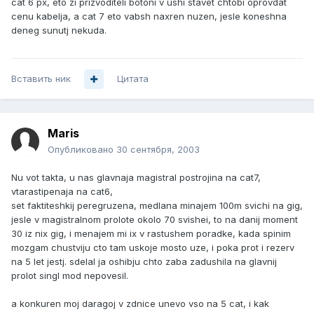
cat 6 px, eto zi prizvoditeli botoni v ushi stavet chtobi oprovdat
cenu kabelja, a cat 7 eto vabsh naxren nuzen, jesle koneshna
deneg sunutj nekuda.
Вставить ник
Цитата
Maris
Опубликовано
30 сентября, 2003
Nu vot takta, u nas glavnaja magistral postrojina na cat7,
vtarastipenaja na cat6,
set faktiteshkij peregruzena, medlana minajem 100m svichi na gig,
jesle v magistralnom prolote okolo 70 svishei, to na danij moment
30 iz nix gig, i menajem mi ix v rastushem poradke, kada spinim
mozgam chustviju cto tam uskoje mosto uze, i poka prot i rezerv
na 5 let jestj. sdelal ja oshibju chto zaba zadushila na glavnij
prolot singl mod nepovesil.
a konkuren moj daragoj v zdnice unevo vso na 5 cat, i kak