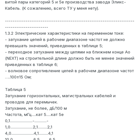
витой пары категорий 5 и 5e производства завода Эликс-
Кабель. (К сожалению, всего ТУ у меня нету).
---------------------------------------------------------------------
-----------------------
1.3.2 Электрические характеристики на переменном токе:
- затухание цепей в рабочем диапазоне частот не должно
превышать значений, приведенных в таблице 5;
- переходное затухание между цепями на ближнем конце Ао
(NEXT) на строительной длине должно быть не менее значений
приведенных в таблице 6;
- волновое сопротивление цепей в рабочем диапазоне частот
…..100±15 Ом;
Таблица 5
Затухание горизонтальных, магистральных кабелей и
проводов для перемычек.
Затухание, не более, дБ/100 м
Частота, мГц.....кат 5.....кат 5е
0,1........................-.............-
1,0........................2,1..........2,1
4,0........................4,1..........4,1
10,0......................6,5..........6,5