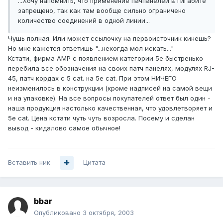
...Хочу напомнить, что применение пачпанелей в Гигабите
запрещено, так как там вообще сильно ограничено
количество соединений в одной линии...
Чушь полная. Или может ссылочку на первоисточник кинешь?
Но мне кажется ответишь "...некогда мол искать..."
Кстати, фирма АМР с появлением категории 5е быстренько
перебила все обозначения на своих патч панелях, модулях RJ-
45, патч кордах с 5 cat. на 5е cat. При этом НИЧЕГО
неизменилось в конструкции (кроме надписей на самой вещи
и на упаковке). На все вопросы покупателей ответ был один -
наша продукция настолько качественная, что удовлетворяет и
5е cat. Цена кстати чуть чуть возросла. Посему и сделан
вывод - кидалово самое обычное!
Вставить ник
Цитата
bbar
Опубликовано
3 октября, 2003