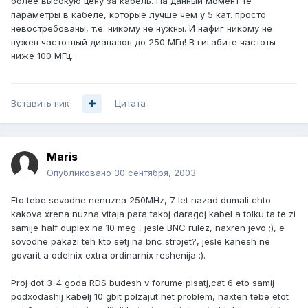
более высокую цену за кабель. На данный момент те
параметры в кабеле, которые лучше чем у 5 кат. просто
невостребованы, т.е. никому не нужны. И нафиг никому не
нужен частотный диапазон до 250 МГц! В гигабите частоты
ниже 100 МГц.
Вставить ник
Цитата
Maris
Опубликовано
30 сентября, 2003
Eto tebe sevodne nenuzna 250MHz, 7 let nazad dumali chto
kakova xrena nuzna vitaja para takoj daragoj kabel a tolku ta te zi
samije half duplex na 10 meg , jesle BNC rulez, naxren jevo ;), e
sovodne pakazi teh kto setj na bnc strojet?, jesle kanesh ne
govarit a odelnix extra ordinarnix reshenija :).
Proj dot 3-4 goda RDS budesh v forume pisatj,cat 6 eto samij
podxodashij kabelj 10 gbit polzajut net problem, naxten tebe etot