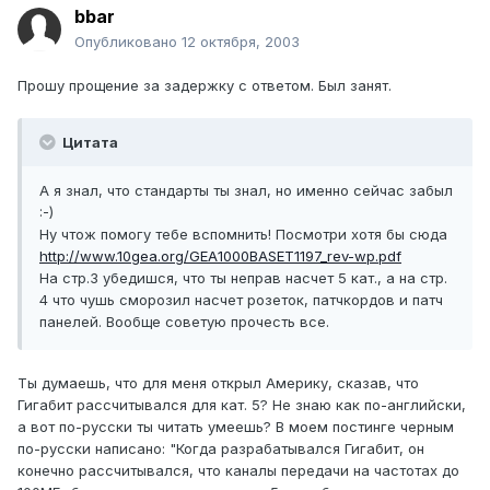
bbar
Опубликовано
12 октября, 2003
Прошу прощение за задержку с ответом. Был занят.
Цитата
А я знал, что стандарты ты знал, но именно сейчас забыл
:-)
Ну чтож помогу тебе вспомнить! Посмотри хотя бы сюда
http://www.10gea.org/GEA1000BASET1197_rev-wp.pdf
На стр.3 убедишся, что ты неправ насчет 5 кат., а на стр.
4 что чушь сморозил насчет розеток, патчкордов и патч
панелей. Вообще советую прочесть все.
Ты думаешь, что для меня открыл Америку, сказав, что
Гигабит рассчитывался для кат. 5? Не знаю как по-английски,
а вот по-русски ты читать умеешь? В моем постинге черным
по-русски написано: "Когда разрабатывался Гигабит, он
конечно рассчитывался, что каналы передачи на частотах до