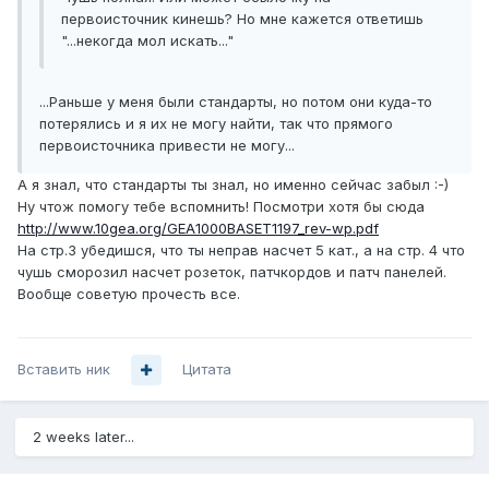
первоисточник кинешь? Но мне кажется ответишь
"...некогда мол искать..."
...Раньше у меня были стандарты, но потом они куда-то
потерялись и я их не могу найти, так что прямого
первоисточника привести не могу...
А я знал, что стандарты ты знал, но именно сейчас забыл :-)
Ну чтож помогу тебе вспомнить! Посмотри хотя бы сюда
http://www.10gea.org/GEA1000BASET1197_rev-wp.pdf
На стр.3 убедишся, что ты неправ насчет 5 кат., а на стр. 4 что
чушь сморозил насчет розеток, патчкордов и патч панелей.
Вообще советую прочесть все.
Вставить ник
Цитата
2 weeks later...