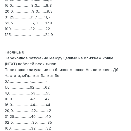
16,0......................8,3..........8,3
20,0......................9,3..........9,3
31,25...................11,7.........11,7
62,5.....................17,0.........17,0
100......................22............22
125.......................-..............24.9
Таблица 6
Переходное затухание между цепями на ближнем конце
(NEXT) кабелей всех типов.
Переходное затухание на ближнем конце Ао, не менее, Дб
Частота,.мГц.....кат 5.....кат 5е
0,1.......................-................-
1,0.......................62............62
4,0.......................53............53
10,0.....................47............47
16,0.....................44............44
20,0.....................42............42
31,25...................40............40
62,5......................35............35
100.......................32............32