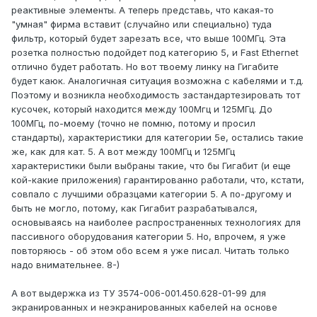
реактивные элементы. А теперь представь, что какая-то
"умная" фирма вставит (случайно или специально) туда
фильтр, который будет зарезать все, что выше 100МГц. Эта
розетка полностью подойдет под категорию 5, и Fast Ethernet
отлично будет работать. Но вот твоему линку на Гигабите
будет каюк. Аналогичная ситуация возможна с кабелями и т.д.
Поэтому и возникла необходимость застандартезировать тот
кусочек, который находится между 100Мгц и 125МГц. До
100МГц, по-моему (точно не помню, потому и просил
стандарты), характеристики для категории 5e, остались такие
же, как для кат. 5. А вот между 100МГц и 125МГц
характеристики были выбраны такие, что бы Гигабит (и еще
кой-какие приложения) гарантированно работали, что, кстати,
совпало с лучшими образцами категории 5. А по-другому и
быть не могло, потому, как Гигабит разрабатывался,
основываясь на наиболее распространенных технологиях для
пассивного оборудования категории 5. Но, впрочем, я уже
повторяюсь - об этом обо всем я уже писал. Читать только
надо внимательнее. 8-)
А вот выдержка из ТУ 3574-006-001.450.628-01-99 для
экранированных и неэкранированных кабелей на основе