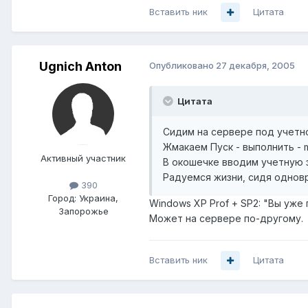
Вставить ник
Цитата
Ugnich Anton
Опубликовано
27 декабря, 2005
Цитата
Сидим на сервере под учетно
Жмакаем Пуск - выполнить - 
Активный участник
В окошечке вводим учетную з
Радуемся жизни, сидя одновр
390
Город:
Украина,
Windows XP Prof + SP2: "Вы уже
Запорожье
Может на сервере по-другому.
Вставить ник
Цитата