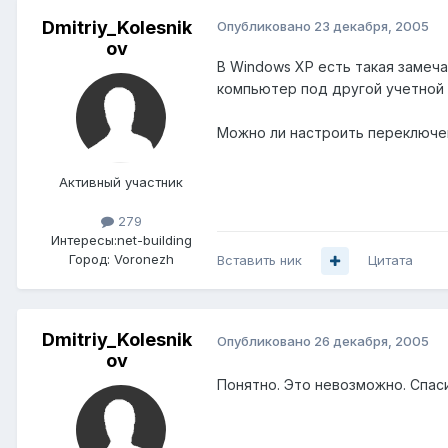
Dmitriy_Kolesnik
Опубликовано
23 декабря, 2005
ov
В Windows XP есть такая замеч
компьютер под другой учетной 
Можно ли настроить переключен
Активный участник
279
Интересы:
net-building
Город:
Voronezh
Вставить ник
Цитата
Dmitriy_Kolesnik
Опубликовано
26 декабря, 2005
ov
Понятно. Это невозможно. Спас