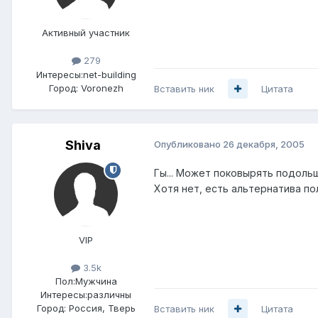
Активный участник
279
Интересы:
net-building
Город:
Voronezh
Вставить ник
Цитата
Shiva
Опубликовано
26 декабря, 2005
Гы... Может поковырять подольше
Хотя нет, есть альтернатива по
VIP
3.5k
Пол:
Мужчина
Интересы:
различны
Город:
Россия, Тверь
Вставить ник
Цитата