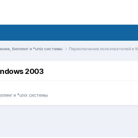
ние, биллинг и *unix системы
Переключение пользователей в 
indows 2003
линг и *unix системы