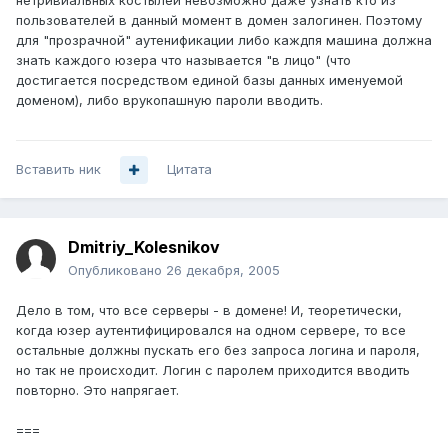
нетривиальных костылей невозможно даже узнать кто из
пользователей в данный момент в домен залогинен. Поэтому
для "прозрачной" аутенификации либо каждпя машина должна
знать каждого юзера что называется "в лицо" (что
достигается посредством единой базы данных именуемой
доменом), либо врукопашную пароли вводить.
Вставить ник
Цитата
Dmitriy_Kolesnikov
Опубликовано
26 декабря, 2005
Дело в том, что все серверы - в домене! И, теоретически,
когда юзер аутентифицировался на одном сервере, то все
остальные должны пускать его без запроса логина и пароля,
но так не происходит. Логин с паролем приходится вводить
повторно. Это напрягает.
===