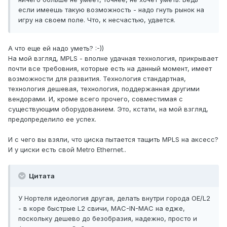
если имеешь такую возможность - надо гнуть рынок на
игру на своем поле. Что, к несчастью, удается.
А что еще ей надо уметь? :-))
На мой взгляд, MPLS - вполне удачная технология, прикрывает
почти все требовния, которые есть на данный момент, имеет
возможности для развития. Технология стандартная,
технология дешевая, технология, поддержанная другими
вендорами. И, кроме всего прочего, совместимая с
существующим оборудованием. Это, кстати, на мой взгляд,
предопределило ее успех.
И с чего вы взяли, что циска пытается тащить MPLS на аксесс?
И у циски есть свой Metro Ethernet..
Цитата
У Нортеля идеология другая, делать внутри города OE/L2
- в коре быстрые L2 свичи, MAC-IN-MAC на едже,
поскольку дешево до безобразия, надежно, просто и