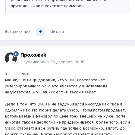
приведены как в качестве примеров.
Вставить ник
Цитата
Прохожий
Опубликовано
26 декабря, 2005
<OFFTOPIC>
Nailer
, Я бы еще добавил, что у 8600 паспорта нет
интегрированного VoIP, что является убийственным
недостатком. А у Cat6xxx есть и такой изврат...
Дело в том, что 8600 и не задумывался никогда как "все в
одном" - как это любит делать Cisco, чтобы потом продавать
встраиваемый файрвол по цене трех внешних не хуже. Nortel
никогда такой идеологии не придерживался, более того, если
Cisco старается все рутить где только возможно, вплоть до
воркгруп-свичей, Nortel наоборот старается избегать