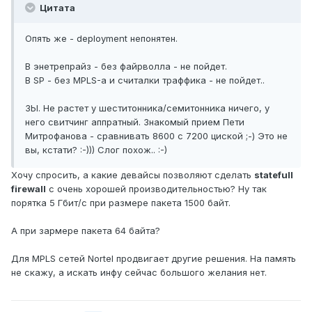
Цитата
Опять же - deployment непонятен.
В энетрепрайз - без файрволла - не пойдет.
В SP - без MPLS-а и считалки траффика - не пойдет..
ЗЫ. Не растет у шеститонника/семитонника ничего, у
него свитчинг аппратный. Знакомый прием Пети
Митрофанова - сравнивать 8600 с 7200 циской ;-) Это не
вы, кстати? :-))) Слог похож.. :-)
Хочу спросить, а какие девайсы позволяют сделать
statefull
firewall
с очень хорошей производительностью? Ну так
порятка 5 Гбит/с при размере пакета 1500 байт.
А при зармере пакета 64 байта?
Для MPLS сетей Nortel продвигает другие решения. На память
не скажу, а искать инфу сейчас большого желания нет.