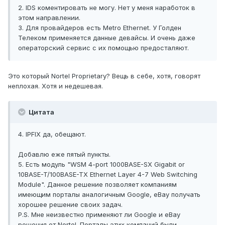
2. IDS коментировать не могу. Нет у меня наработок в
этом направлении.
3. Для провайдеров есть Metro Ethernet. У Голден
Телеком применяется данные девайсы. И очень даже
операторский сервис с их помощью предосталяют.
Это который Nortel Proprietary? Вещь в себе, хотя, говорят
неплохая. Хотя и недешевая.
Цитата
4. IPFIX да, обещают.
Добавлю еже пятый пункты.
5. Есть модуль "WSM 4-port 1000BASE-SX Gigabit or
10BASE-T/100BASE-TX Ethernet Layer 4-7 Web Switching
Module". Данное решение позволяет компаниям
имеющим порталы аналогичным Google, eBay получать
хорошее решение своих задач.
P.S. Мне неизвестно применяют ли Google и eBay
решения от Nortel. Порталы этих компаний были