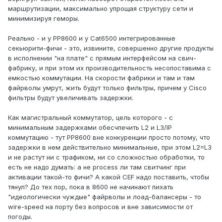
маршрутизации, максимально упрощая структуру сети и
минимизируя геморы.
Реально - и у PP8600 и у Cat6500 интегрированные
секьюрити-фичи - это, извините, совершенно другие продукты
в исполнении "на плате" с прямым интерфейсом на свич-
фабрику, и при этом их производительность несопоставима с
емкостью коммутации. На скорости фабрики и там и там
файрволы умрут, жить будут только фильтры, причем у Cisco
фильтры будут увеличивать задержки.
Как магистральный коммутатор, цель которого - с
минимальным задержками обесчпечить L2 и L3/IP
коммутацию - тут PP8600 вне конкуренции просто потому, что
задержки в нем действительно минимальные, при этом L2=L3
и не растут ни с трафиком, ни со сложностью обработки, то
есть не надо думать: а не process ли там свитчинг при
активации такой-то фичи? А какой CEF надо поставить, чтобы
тянул? До тех пор, пока в 8600 не начинают пихать
"идеологически чуждые" файрволы и лоад-балансеры - то
wire-speed на порту без вопросов и вне зависимости от
погоды.