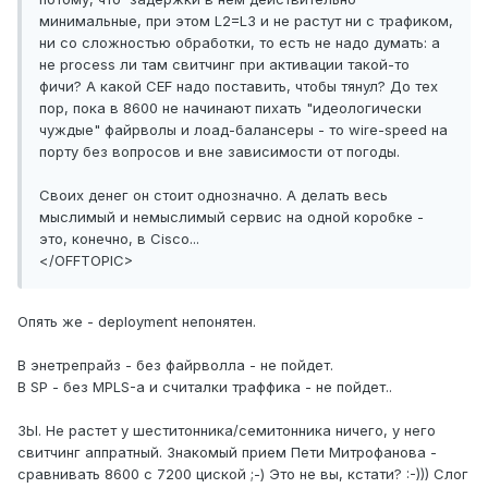
минимальные, при этом L2=L3 и не растут ни с трафиком,
ни со сложностью обработки, то есть не надо думать: а
не process ли там свитчинг при активации такой-то
фичи? А какой CEF надо поставить, чтобы тянул? До тех
пор, пока в 8600 не начинают пихать "идеологически
чуждые" файрволы и лоад-балансеры - то wire-speed на
порту без вопросов и вне зависимости от погоды.
Своих денег он стоит однозначно. А делать весь
мыслимый и немыслимый сервис на одной коробке -
это, конечно, в Cisco...
</OFFTOPIC>
Опять же - deployment непонятен.
В энетрепрайз - без файрволла - не пойдет.
В SP - без MPLS-а и считалки траффика - не пойдет..
ЗЫ. Не растет у шеститонника/семитонника ничего, у него
свитчинг аппратный. Знакомый прием Пети Митрофанова -
сравнивать 8600 с 7200 циской ;-) Это не вы, кстати? :-))) Слог