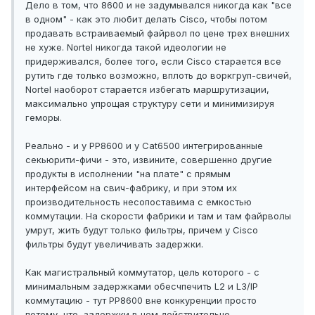
Дело в том, что 8600 и не задумывался никогда как "все
в одном" - как это любит делать Cisco, чтобы потом
продавать встраиваемый файрвол по цене трех внешних
не хуже. Nortel никогда такой идеологии не
придерживался, более того, если Cisco старается все
рутить где только возможно, вплоть до воркгруп-свичей,
Nortel наоборот старается избегать маршрутизации,
максимально упрощая структуру сети и минимизируя
геморы.
Реально - и у PP8600 и у Cat6500 интегрированные
секьюрити-фичи - это, извините, совершенно другие
продукты в исполнении "на плате" с прямым
интерфейсом на свич-фабрику, и при этом их
производительность несопоставима с емкостью
коммутации. На скорости фабрики и там и там файрволы
умрут, жить будут только фильтры, причем у Cisco
фильтры будут увеличивать задержки.
Как магистральный коммутатор, цель которого - с
минимальным задержками обесчпечить L2 и L3/IP
коммутацию - тут PP8600 вне конкуренции просто
потому, что задержки в нем действительно