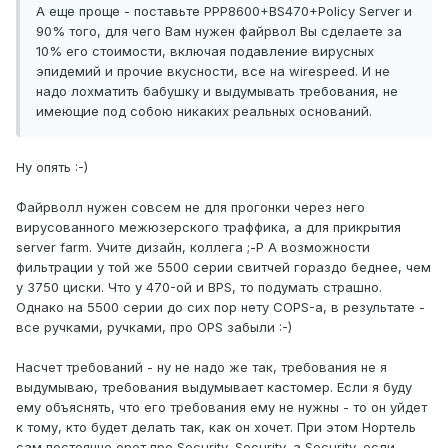
А еще проще - поставьте PPP8600+BS470+Policy Server и
90% того, для чего Вам нужен файрвол Вы сделаете за
10% его стоимости, включая подавление вирусных
эпидемий и прочие вкусности, все на wirespeed. И не
надо лохматить бабушку и выдумывать требования, не
имеющие под собою никаких реальных оснований.
Ну опять :-)
Файрволл нужен совсем не для прогонки через него
вирусованного межюзерского траффика, а для прикрытия
server farm. Учите дизайн, коллега ;-P А возможности
фильтрации у той же 5500 серии свитчей гораздо беднее, чем
у 3750 циски. Что у 470-ой и BPS, то подумать страшно.
Однако на 5500 серии до сих пор нету COPS-а, в результате -
все ручками, ручками, про OPS забыли :-)
Насчет требований - ну не надо же так, требования не я
выдумываю, требования выдумывает кастомер. Если я буду
ему объяснять, что его требования ему не нужны - то он уйдет
к тому, кто будет делать так, как он хочет. При этом Нортель
сам постоянно орет про Security, Security, а Security, если