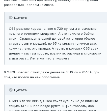
разобраться, совсем немного.
Цитата
С65 реально хорош только с 720 супом и специально
под него точеными модулями. А это нехилого бабла
стоит. Сравнивая в одной ценовой категории (более
старые супы и модули), по 65 каталисту топчутся все,
кому не лень, это правда. А тесты, в которых C65 всех
делает - так там просто, извините, разница в стоимости
в два раза... Учите матчасть, коллега.
6748GE linecard стоит даже дешевле 6516-ой и 6516A, при
том, что портов на ней побольшие.
Цитата
С MPLS та же фигня, Cisco хочет чуть ли не до клиента
тащить MPLS и все везде рутить и фильтровать, ибо
ничего больше не умеет, точнее, не хочет уметь. Ведь