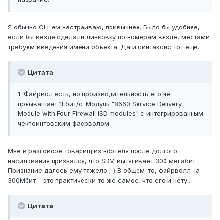
Я обычно CLI-ем настраиваю, привычнее. Было бы удобнее,
если бы везде сделали линковку по номерам везде, местами
требуем введения имени объекта. Да и синтаксис тот еще.
Цитата
1. Файрвол есть, но производительность его не
преывашает 1Гбит/с. Модуль "8660 Service Delivery
Module with Four Firewall iSD modules" с интегрированным
чекпоинтовским фаерволом.
Мне в разговоре товарищ из нортеля после долгого
насилования признался, что SDM вытягивает 300 мегабит.
Признание далось ему тяжело ;-) В общем-то, файрволл на
300Мбит - это практически то же самое, что его и нету..
Цитата