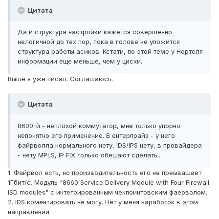
Цитата
Да и структура настройки кажется совершенно
нелогичной до тех пор, пока в голове не уложится
структура работы асиков. Кстати, по этой теме у Нортеля
информации еще меньше, чем у циски.
Выше я уже писал. Соглашаюсь.
Цитата
8600-й - неплохой коммутатор, мне только упорно
непонятно его применение. В ентерпрайз - у него
файрволла нормального нету, IDS/IPS нету, в провайдера
- нету MPLS, IP FIX только обещают сделать..
1. Файрвол есть, но производительность его не преывашает
1Гбит/с. Модуль "8660 Service Delivery Module with Four Firewall
iSD modules" с интегрированным чекпоинтовским фаерволом.
2. IDS коментировать не могу. Нет у меня наработок в этом
направлении.