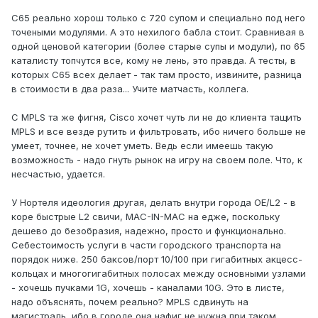
С65 реально хорош только с 720 супом и специально под него
точеными модулями. А это нехилого бабла стоит. Сравнивая в
одной ценовой категории (более старые супы и модули), по 65
каталисту топчутся все, кому не лень, это правда. А тесты, в
которых C65 всех делает - так там просто, извините, разница
в стоимости в два раза... Учите матчасть, коллега.
С MPLS та же фигня, Cisco хочет чуть ли не до клиента тащить
MPLS и все везде рутить и фильтровать, ибо ничего больше не
умеет, точнее, не хочет уметь. Ведь если имеешь такую
возможность - надо гнуть рынок на игру на своем поле. Что, к
несчастью, удается.
У Нортеля идеология другая, делать внутри города OE/L2 - в
коре быстрые L2 свичи, MAC-IN-MAC на едже, поскольку
дешево до безобразия, надежно, просто и функционально.
Себестоимость услуги в части городского транспорта на
порядок ниже. 250 баксов/порт 10/100 при гигабитных акцесс-
кольцах и многогигабитных полосах между основными узлами
- хочешь пучками 1G, хочешь - каналами 10G. Это в листе,
надо объяснять, почем реально? MPLS сдвинуть на
магистраль, ибо в городе она нафиг не нужна при таком