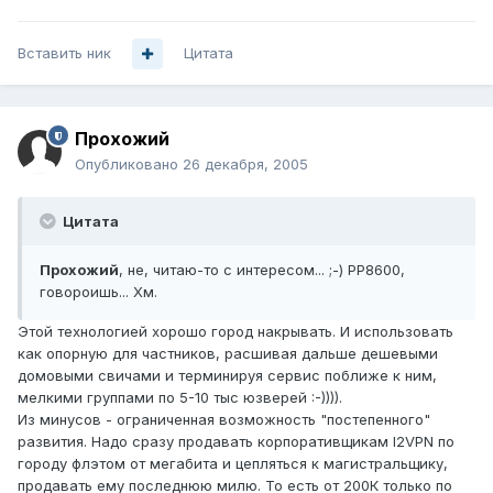
Вставить ник
Цитата
Прохожий
Опубликовано
26 декабря, 2005
Цитата
Прохожий
, не, читаю-то с интересом... ;-) РР8600,
говороишь... Хм.
Этой технологией хорошо город накрывать. И использовать
как опорную для частников, расшивая дальше дешевыми
домовыми свичами и терминируя сервис поближе к ним,
мелкими группами по 5-10 тыс юзверей :-)))).
Из минусов - ограниченная возможность "постепенного"
развития. Надо сразу продавать корпоративщикам l2VPN по
городу флэтом от мегабита и цепляться к магистральщику,
продавать ему последнюю милю. То есть от 200К только по