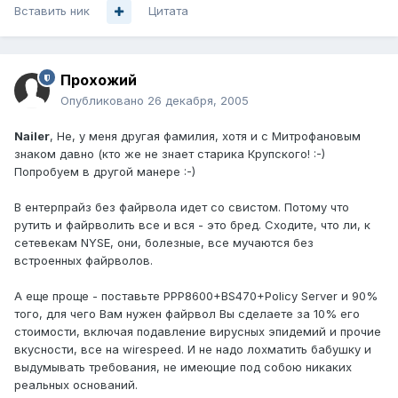
Вставить ник
Цитата
Прохожий
Опубликовано
26 декабря, 2005
Nailer
, Не, у меня другая фамилия, хотя и с Митрофановым
знаком давно (кто же не знает старика Крупского! :-)
Попробуем в другой манере :-)
В ентерпрайз без файрвола идет со свистом. Потому что
рутить и файрволить все и вся - это бред. Сходите, что ли, к
сетевекам NYSE, они, болезные, все мучаются без
встроенных файрволов.
А еще проще - поставьте PPP8600+BS470+Policy Server и 90%
того, для чего Вам нужен файрвол Вы сделаете за 10% его
стоимости, включая подавление вирусных эпидемий и прочие
вкусности, все на wirespeed. И не надо лохматить бабушку и
выдумывать требования, не имеющие под собою никаких
реальных оснований.