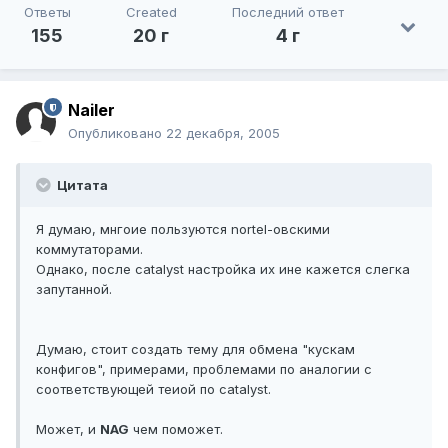
Ответы
Created
Последний ответ
155
20 г
4 г
Nailer
Опубликовано
22 декабря, 2005
Цитата
Я думаю, мнгоие пользуются nortel-овскими
коммутаторами.
Однако, после catalyst настройка их ине кажется слегка
запутанной.
Думаю, стоит создать тему для обмена "кускам
конфигов", примерами, проблемами по аналогии с
соответствующей теиой по cаtalyst.
Может, и
NAG
чем поможет.