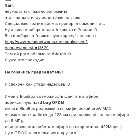
San
,
неужели так тяжело запомнить,
что я не даю инфу если точно не знаю.
Специально тратил время, проверял самолично ...
Ну а зина вообще то даетЬ копоти в России :D
Вон вообще на "священную корову" полезла :
http://www.homenetworks.ru/modules.php?
nam...ewtopic&t=13679
Там ей рога обламают бИстро :D
Я уже это проходил ...
Не горячись председатель!
Я спокоен как стадо индейцев :D
Имея в BlueBox возможность шейпить в эфире,
пофиксенную
hard bug OFDM
,
имея в BlueBox реальный а не мифический preWiMAX,
возможность работы до 228 км при реальной полосе в эфире
до 5 МГц,
и возможность работы в эфире на скорости до 432Mbps :)
Ну и ПЛЮС много еще чего другого ...