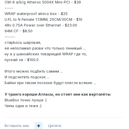
CM-9 a/b/g Atheros 5004X Mini-PCI - $39
-----
WRAP waterproof alnico box - $25
U.FL to N Female 1.13MM; 25CM/30CM - $10
48v 0.75A Power over Ethernet - $23.00
64M CF - $8.50
------
старЬось шаровая,
её неполамал разве что только ленивый ...
ну а у шанхайских товарищей WRAP где то,
пускай за - $100.0
Итого можно подбить самим ...
И подсчитать подскок ...
Байки при таком поскоке будут плести всякие ...
У транго хороши Атласы, но стоят они как вертолёты
BlueBox точно лучше :)
Чипы одни и теже ;)
Вставить ник
Цитата