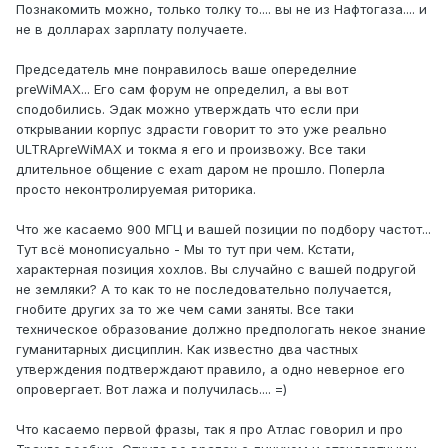
Познакомить можно, только толку то.... вы не из Нафтогаза.... и
не в долларах зарплату получаете.
Председатель мне понравилось ваше опеределние
preWiMAX... Его сам форум не определил, а вы вот
сподобились. Эдак можно утверждать что если при
открывании корпус здрасти говорит то это уже реально
ULTRApreWiMAX и токма я его и произвожу. Все таки
длительное общение с exam даром не прошло. Поперла
просто неконтролируемая риторика.
Что же касаемо 900 МГЦ и вашей позиции по подбору частот...
Тут всё монописуально - Мы то тут при чем. Кстати,
характерная позиция хохлов. Вы случайно с вашей подругой
не земляки? А то как то не последовательно получается,
гнобите других за то же чем сами заняты. Все таки
техническое образование должно предпологать некое знание
гуманитарных дисциплин. Как известно два частных
утверждения подтверждают правило, а одно неверное его
опровергает. Вот лажа и получилась.... =)
Что касаемо первой фразы, так я про Атлас говорил и про