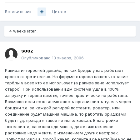
Вставить ник
Цитата
4 weeks later...
sooz
Опубликовано
13 января, 2006
Рапира интересный девайс, но как бридж у нас работает
просто отвратительно. На форуме староса нашел что такие
тарблы у всех кто ее использует (а рапира явно использует
старос). При использовании вдм система ушла в 100%
загрузку и теряла пакеты, точнее практически не работала.
Возможо если есть возможность организовать тунель через
бриджи т.е. за каждой рапирой поставить роватер, или
соединение будет машина машина, то работать бриджами
будет гуд, правда я такое не использовал. В настройке
тяжеловата, капаться ндо много, даже выставленое
растояние надо менять с изменением других настроек.
Допустим ушли в другой канал, копайте все настойки ибо не