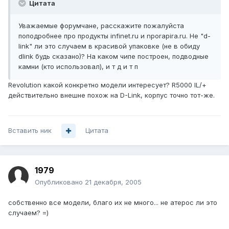
Цитата
Уважаемые форумчане, расскажите пожалуйста
поподробнее про продукты infinet.ru и nporapira.ru. Не "d-
link" ли это случаем в красивой упаковке (не в обиду
dlink будь сказано)? На каком чипе построен, подводные
камни (кто использовал), и т д и т п
Revolution какой конкретно модели интересует? R5000 IL/+
действительно внешне похож на D-Link, корпус точно тот-же.
Вставить ник
Цитата
1979
Опубликовано
21 декабря, 2005
собственно все модели, благо их не много... не атерос ли это
случаем? =)