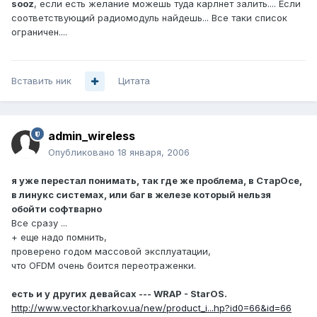
sooz
, если есть желание можешь туда карлнет залить.... Если
соответствующий радиомодуль найдешь... Все таки список
ограничен....
Вставить ник
Цитата
admin_wireless
Опубликовано
18 января, 2006
я уже перестал понимать, так где же проблема, в СтарОсе,
в линукс системах, или баг в железе который нельзя
обойти софтварно
Все сразу ...
+ еще надо помнить,
проверено годом массовой эксплуатации,
что OFDM очень боится переотраженки.
есть и у других девайсах --- WRAP - StarOS.
http://www.vector.kharkov.ua/new/product_i...hp?id0=66&id=66