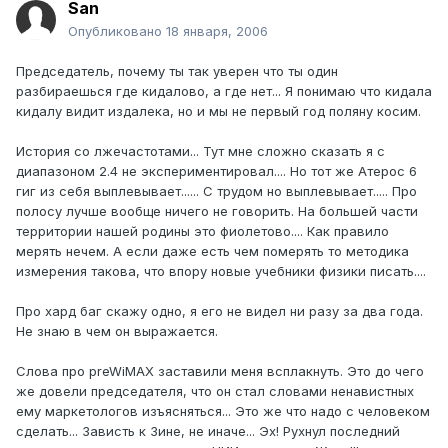
San
Опубликовано
18 января, 2006
Председатель, почему ты так уверен что ты один
разбираешься где кидалово, а где нет... Я понимаю что кидала
кидалу видит издалека, но и мы не первый год поляну косим.
История со лжечастотами... Тут мне сложно сказать я с
диапазоном 2.4 не экспериментировал.... Но тот же Атерос 6
гиг из себя выплевывает...... С трудом но выплевывает..... Про
полосу лучше вообще ничего не говорить. На большей части
территории нашей родины это фиолетово.... Как правило
мерять нечем. А если даже есть чем померять то методика
измерения такова, что впору новые учебники физики писать....
Про хард баг скажу одно, я его не видел ни разу за два года.
Не знаю в чем он выражается.
Слова про preWiMAX заставили меня всплакнуть. Это до чего
же довели председателя, что он стал словами ненавистных
ему маркетологов изъясняться... Это же что надо с человеком
сделать... Зависть к Зине, не иначе... Эх! Рухнул последний