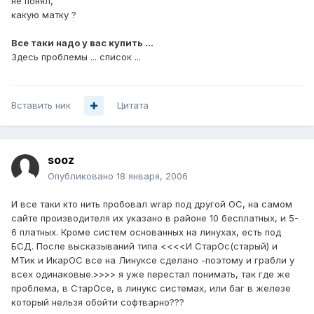
не понял,
какую матку ?
Все таки надо у вас купить ...
Здесь проблемы ... список ...
Вставить ник
Цитата
sooz
Опубликовано
18 января, 2006
И все таки кто нить пробовал wrap под другой ОС, на самом
сайте производителя их указано в районе 10 бесплатных, и 5-
6 платных. Кроме систем основанных на линухах, есть под
БСД. После высказываний типа <<<<И СтарОс(старый) и
МТик и ИкарОС все на Линуксе сделано -поэтому и грабли у
всех одинаковые.>>>> я уже перестал понимать, так где же
проблема, в СтарОсе, в линукс системах, или баг в железе
который нельзя обойти софтварно???