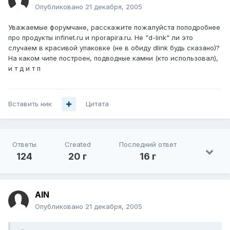
Опубликовано
21 декабря, 2005
Уважаемые форумчане, расскажите пожалуйста поподробнее
про продукты infinet.ru и nporapira.ru. Не "d-link" ли это
случаем в красивой упаковке (не в обиду dlink будь сказано)?
На каком чипе построен, подводные камни (кто использовал),
и т д и т п
Вставить ник
Цитата
Ответы
Created
Последний ответ
124
20 г
16 г
AIN
Опубликовано
21 декабря, 2005