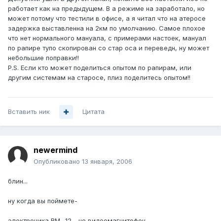
работает как на предыдущем. В a режиме на заработало, но
может потому что тестили в офисе, а я читал что на атеросе
задержка выставленна на 2км по умолчанию. Самое плохое
что нет нормального мануала, с примерами настоек, мануал
по рапире тупо скопирован со стар оса и переведн, ну может
небольшие поправки!!
P.S. Если кто может поделиться опытом по рапирам, или
другим системам на старосе, плиз поделитесь опытом!!
Вставить ник
Цитата
newermind
Опубликовано
13 января, 2006
блин...
ну когда вы поймете-
электроника ВМ- 12 - не видеомагнитофон.