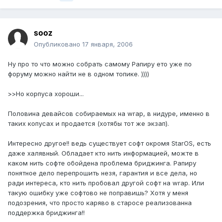
sooz
Опубликовано
17 января, 2006
Ну про то что можно собрать самому Рапиру ето уже по
форуму можно найти не в одном топике. ))))
>>Но корпуса хороши...
Половина девайсов собираемых на wrap, в нидуре, именно в
таких копусах и продается (хотябы тот же экзап).
Интересно другое!! ведь существует софт окромя StarOS, есть
даже халявный. Обладает кто нить информацией, можте в
каком нить софте обойдена проблема бриджинга. Рапиру
понятное дело перепрошить незя, гарантия и все дела, но
ради интереса, кто нить пробовал другой софт на wrap. Или
такую ошибку уже софтово не поправишь? Хотя у меня
подозрения, что просто каряво в старосе реализованна
поддержка бриджинга!!