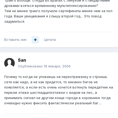
Транго вообще. Откуда во врапах с линухом и стандартными
дровами взяться временному мультиплексированию?
Тем не менее транго получили сертификаты менее чем за пол
года. Ваши увещевания я слышу второй год... Это повод
задуматься.
Вставить ник
Цитата
San
Опубликовано
18 января, 2006
Почему то когда не уповаешь на переотраженку и строишь
сети как надо, а не как придется, то никаких багов не
появляется, а если есть очень хочется воткнуть передатчик на
первом этаже шестнадцатиэтажки с видом на лес, а
принимать сигнал на другом конце города в коровнике тогда
очевидно нужно фиксить фантастически реальный баг....