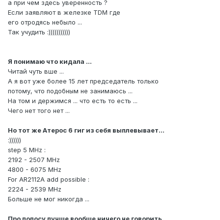
а при чем здесь уверенность ?
Если заявляют в железке TDM где
его отродясь небыло ...
Так учудить :)))))))))))
Я понимаю что кидала ...
Читай чуть вше ...
А я вот уже более 15 лет председатель только
потому, что подобным не занимаюсь ...
На том и держимся ... что есть то есть ...
Чего нет того нет ...
Но тот же Атерос 6 гиг из себя выплевывает...
:))))))
step 5 MHz :
2192 - 2507 MHz
4800 - 6075 MHz
For AR2112A add possible :
2224 - 2539 MHz
Больше не мог никогда ...
Про полосу лучше вообще ничего не говорить.