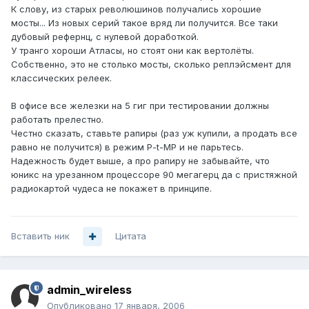
К слову, из старых революшинов получались хорошие
мосты... Из новых серий такое вряд ли получится. Все таки
дубовый рефернц, с нулевой доработкой.
У транго хороши Атласы, но стоят они как вертолёты.
Собственно, это не столько мосты, сколько реплэйсмент для
классических релеек.
В офисе все железки на 5 гиг при тестировании должны
работать прелестно.
Честно сказать, ставьте рапиры (раз уж купили, а продать все
равно не получится) в режим Р-t-MP и не парьтесь.
Надежность будет выше, а про рапиру не забывайте, что
юникс на урезанном процессоре 90 мегагерц да с пристяжной
радиокартой чудеса не покажет в принципе.
Вставить ник
Цитата
admin_wireless
Опубликовано
17 января, 2006