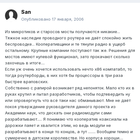
San
Опубликовано
17 января, 2006
Из микротиков и старосов мосты получаются никакие...
Тяжкое наследие проводного роутера не даёт спокойно жить
беспроводке... Кооперативщики и те тянули радио в ущерб
остальному. Крупные компании поступают так же. Решения для
мостов имеют нулевой функционал, зато прокачают сколько
захочешь в итоге....
Если уж очень хочется использовать нечто х86 компатабл, то
тогда роутерборды, в них хотя бы процессоры в три раза
быстрее враповских.
Собственно с рапирой возникает ряд непоняток. Мало кто их в
руках крутил и пытал разработчиков, чтобы подтевердить ну
или опровергнуть что всё таки нас обманывают. Мне не даёт
покоя утверждение руководителя данного проекта из
Академии наук, что дескать они радиомодули сами
разрабатывают..... Я понимаю что кооператив коаксиалы на
дорожки паяет и хвалится этим, но ведь модули не
разрабатывают в конце то концов, а тут ........ Вообщем темно и
сумеречно в датском королевстве. Но корпуса хороши....