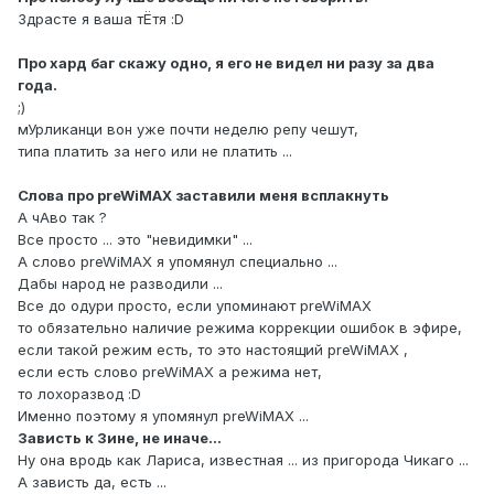
Здрасте я ваша тЁтя :D
Про хард баг скажу одно, я его не видел ни разу за два
года.
;)
мУрликанци вон уже почти неделю репу чешут,
типа платить за него или не платить ...
Слова про preWiMAX заставили меня всплакнуть
А чАво так ?
Все просто ... это "невидимки" ...
А слово preWiMAX я упомянул специально ...
Дабы народ не разводили ...
Все до одури просто, если упоминают preWiMAX
то обязательно наличие режима коррекции ошибок в эфире,
если такой режим есть, то это настоящий preWiMAX ,
если есть слово preWiMAX а режима нет,
то лохоразвод :D
Именно поэтому я упомянул preWiMAX ...
Зависть к Зине, не иначе...
Ну она вродь как Лариса, известная ... из пригорода Чикаго ...
А зависть да, есть ...