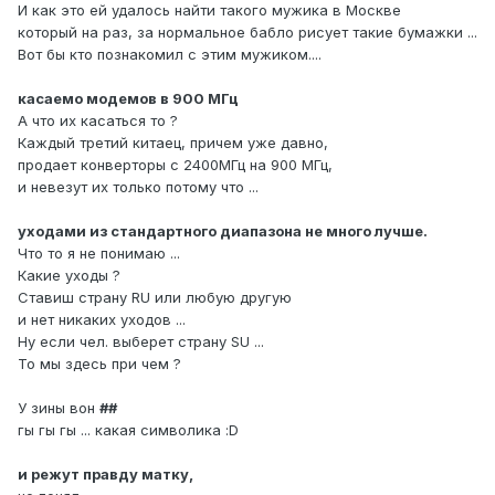
И как это ей удалось найти такого мужика в Москве
который на раз, за нормальное бабло рисует такие бумажки ...
Вот бы кто познакомил с этим мужиком....
касаемо модемов в 900 МГц
А что их касаться то ?
Каждый третий китаец, причем уже давно,
продает конверторы с 2400МГц на 900 МГц,
и невезут их только потому что ...
уходами из стандартного диапазона не много лучше.
Что то я не понимаю ...
Какие уходы ?
Ставиш страну RU или любую другую
и нет никаких уходов ...
Ну если чел. выберет страну SU ...
То мы здесь при чем ?
У зины вон
##
гы гы гы ... какая символика :D
и режут правду матку,