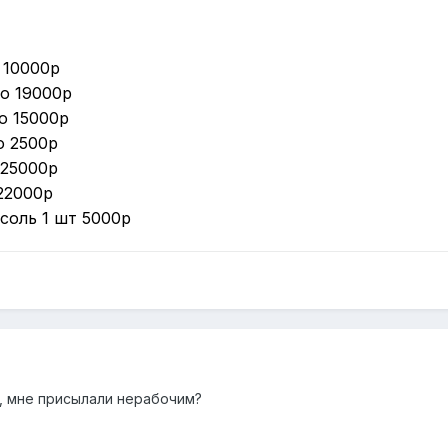
о 10000р
по 19000р
по 15000р
по 2500р
т 25000р
 22000р
нсоль 1 шт 5000р
ы, мне присылали нерабочим?