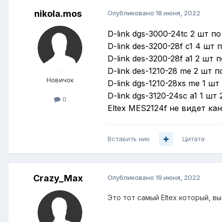
nikola.mos
Опубликовано
18 июня, 2022
D-link dgs-3000-24tc 2 шт п
D-link des-3200-28f c1 4 шт 
D-link des-3200-28f a1 2 шт 
D-link des-1210-28 me 2 шт 
Новичок
D-link dgs-1210-28xs me 1 ш
D-link dgs-3120-24sc a1 1 шт
0
Eltex MES2124f не видет ка
Вставить ник
Цитата
Crazy_Max
Опубликовано
19 июня, 2022
Это тот самый Eltex который, в