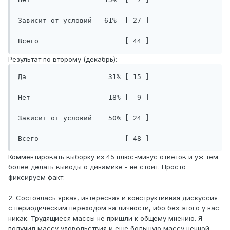
Зависит от условий   61%  [ 27 ]

Всего                     [ 44 ]
Результат по второму (декабрь):
Да                    31% [ 15 ]

Нет                   18% [  9 ]

Зависит от условий    50% [ 24 ]

Всего                     [ 48 ]
Комментировать выборку из 45 плюс-минус ответов и уж тем
более делать выводы о динамике - не стоит. Просто
фиксируем факт.
2. Состоялась яркая, интересная и конструктивная дискуссия
с периодическим переходом на личности, ибо без этого у нас
никак. Трудящиеся массы не пришли к общему мнению. Я
получил массу удовольствия и еще большую массу ценной