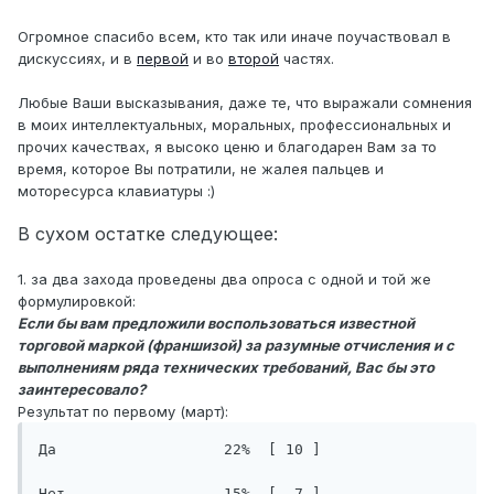
Огромное спасибо всем, кто так или иначе поучаствовал в
дискуссиях, и в
первой
и во
второй
частях.
Любые Ваши высказывания, даже те, что выражали сомнения
в моих интеллектуальных, моральных, профессиональных и
прочих качествах, я высоко ценю и благодарен Вам за то
время, которое Вы потратили, не жалея пальцев и
моторесурса клавиатуры :)
В сухом остатке следующее:
1. за два захода проведены два опроса с одной и той же
формулировкой:
Если бы вам предложили воспользоваться известной
торговой маркой (франшизой) за разумные отчисления и с
выполнениям ряда технических требований, Вас бы это
заинтересовало?
Результат по первому (март):
Да                   22%  [ 10 ]

Нет                  15%  [  7 ]
