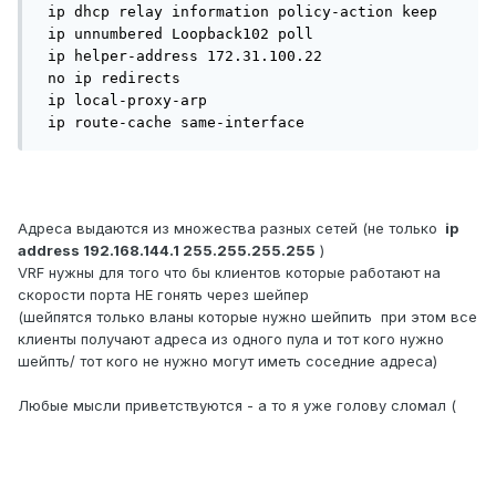
 ip dhcp relay information policy-action keep

 ip unnumbered Loopback102 poll

 ip helper-address 172.31.100.22

 no ip redirects

 ip local-proxy-arp

Адреса выдаются из множества разных сетей (не только
ip
address 192.168.144.1 255.255.255.255
)
VRF нужны для того что бы клиентов которые работают на
скорости порта НЕ гонять через шейпер
(шейпятся только вланы которые нужно шейпить при этом все
клиенты получают адреса из одного пула и тот кого нужно
шейпть/ тот кого не нужно могут иметь соседние адреса)
Любые мысли приветствуются - а то я уже голову сломал (