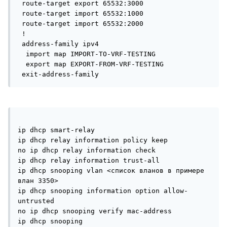
 route-target export 65532:3000

 route-target import 65532:1000

 route-target import 65532:2000

 !

 address-family ipv4

  import map IMPORT-TO-VRF-TESTING

  export map EXPORT-FROM-VRF-TESTING

 exit-address-family
ip dhcp smart-relay

ip dhcp relay information policy keep

no ip dhcp relay information check

ip dhcp relay information trust-all

ip dhcp snooping vlan <список вланов в примере 
влан 3350>

ip dhcp snooping information option allow-
untrusted

no ip dhcp snooping verify mac-address

ip dhcp snooping