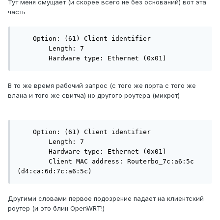
Тут меня смущает (и скорее всего не без оснований) вот эта
часть
    Option: (61) Client identifier

        Length: 7

        Hardware type: Ethernet (0x01)
В то же время рабочий запрос (с того же порта с того же
влана и того же свитча) но другого роутера (микрот)
    Option: (61) Client identifier

        Length: 7

        Hardware type: Ethernet (0x01)

        Client MAC address: Routerbo_7c:a6:5c 
(d4:ca:6d:7c:a6:5c)
Другими словами первое подозрение падает на клиентский
роутер (и это блин OpenWRT!)