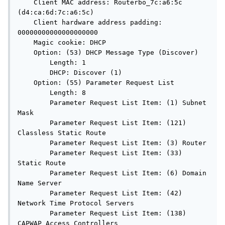
    Client MAC address: Routerbo_7c:a6:5c 
(d4:ca:6d:7c:a6:5c)

    Client hardware address padding: 
00000000000000000000

    Magic cookie: DHCP

    Option: (53) DHCP Message Type (Discover)

        Length: 1

        DHCP: Discover (1)

    Option: (55) Parameter Request List

        Length: 8

        Parameter Request List Item: (1) Subnet 
Mask

        Parameter Request List Item: (121) 
Classless Static Route

        Parameter Request List Item: (3) Router

        Parameter Request List Item: (33) 
Static Route

        Parameter Request List Item: (6) Domain 
Name Server

        Parameter Request List Item: (42) 
Network Time Protocol Servers

        Parameter Request List Item: (138) 
CAPWAP Access Controllers
