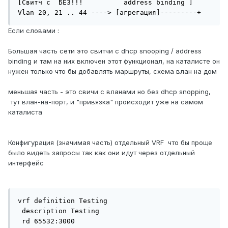
[Свитч с  БЕЗ!!!          address binding ] 
Vlan 20, 21 .. 44 ----> [агрегация]---------+
Если словами
:
Большая часть сети это свитчи с dhcp snooping / address
binding и там на них включен этот функционал, на каталисте он
нужен только что бы добавлять маршруты, схема влан на дом
меньшая часть - это свичи с вланами но без dhcp snopping,
тут влан-на-порт, и "привязка" происходит уже на самом
каталиста
Конфигурация (значимая часть) отдельный VRF что бы проще
было видеть запросы так как они идут через отдельный
интерфейс
vrf definition Testing

 description Testing

 rd 65532:3000
