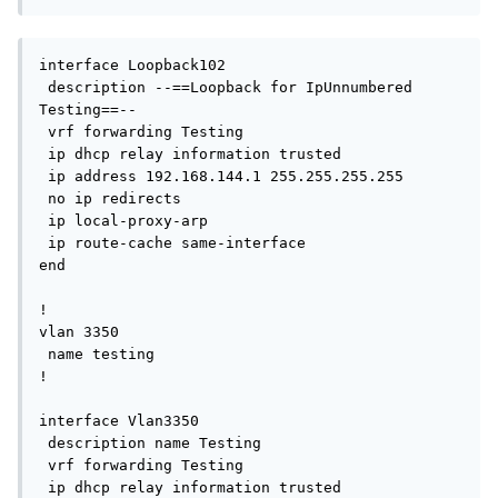
interface Loopback102

 description --==Loopback for IpUnnumbered 
Testing==--

 vrf forwarding Testing

 ip dhcp relay information trusted

 ip address 192.168.144.1 255.255.255.255

 no ip redirects

 ip local-proxy-arp

 ip route-cache same-interface

end

!

vlan 3350

 name testing

!

interface Vlan3350

 description name Testing

 vrf forwarding Testing

 ip dhcp relay information trusted
