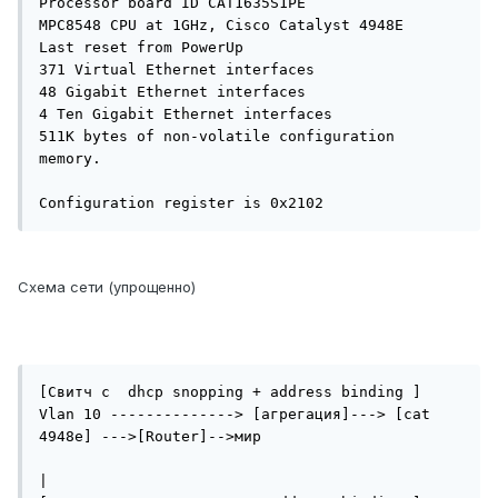
Processor board ID CAT1635S1PE

MPC8548 CPU at 1GHz, Cisco Catalyst 4948E

Last reset from PowerUp

371 Virtual Ethernet interfaces

48 Gigabit Ethernet interfaces

4 Ten Gigabit Ethernet interfaces

511K bytes of non-volatile configuration 
memory.

Configuration register is 0x2102
Схема сети (упрощенно)
[Свитч с  dhcp snopping + address binding ] 
Vlan 10 --------------> [агрегация]---> [cat 
4948e] --->[Router]-->мир

|
