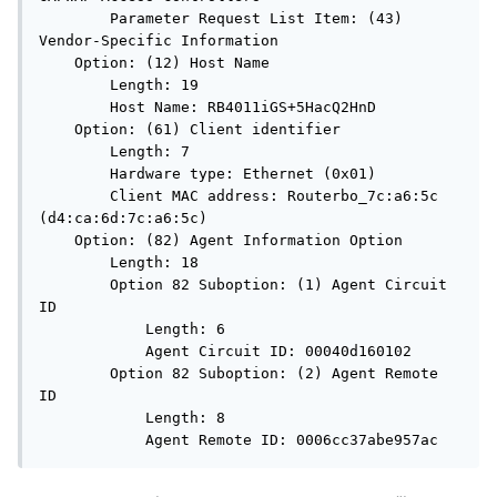
        Parameter Request List Item: (43) 
Vendor-Specific Information

    Option: (12) Host Name

        Length: 19

        Host Name: RB4011iGS+5HacQ2HnD

    Option: (61) Client identifier

        Length: 7

        Hardware type: Ethernet (0x01)

        Client MAC address: Routerbo_7c:a6:5c 
(d4:ca:6d:7c:a6:5c)

    Option: (82) Agent Information Option

        Length: 18

        Option 82 Suboption: (1) Agent Circuit 
ID

            Length: 6

            Agent Circuit ID: 00040d160102

        Option 82 Suboption: (2) Agent Remote 
ID

            Length: 8

            Agent Remote ID: 0006cc37abe957ac