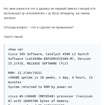
Но, мне кажется что я далеко не первый (мягко говоря) кто
использует ip unnumbered + ip dhcp dnopping на таком
железе
Отсюда вопрос - что я сделал не правильно?
Свитч такой:
show ver

Cisco IOS Software, Catalyst 4500 L3 Switch  
Software (cat4500e-ENTSERVICESK9-M), Version 
15.2(4)E, RELEASE SOFTWARE (fc2)

ROM: 12.2(44r)SG11

c4948E uptime is 10 weeks, 1 day, 4 hours, 13 
minutes

System returned to ROM by power-on

cisco WS-C4948E (MPC8548) processor (revision 
8) with 1048576K bytes of memory.
