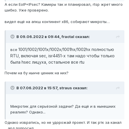
А если EoIP+IPsec? Камеры так и планировал, rtsp жрет много
шибко. Уже проверено.
видел ещё на апкш континент х86, собирают микроты…
В 09.06.2022 в 09:44,
fractal
сказал:
1001/1002/1001x/1002x/1001hx/1002hx полностью
все
RTU, включая sec, isr4451-x там надо чтобы только
была hsec лицуха, остальное все rtu
Почем на бу нынче ценник на них?
В 07.06.2022 в 15:57,
straus
сказал:
Микротик для серьёзной задачи? Да ещё и в нынешних
реалиях? Однако...
Однако извратись, но не удорожай проект. И так ртк за канал
…ард попросил.