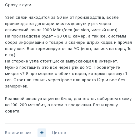
Сразу к сути.
Узел связи находится за 50 км от производства, возле
производства договорились выдернуть у ртк через
оптический канал 1000 Мбит/сек (не vlan, чистый инет).
На производстве будет ~30 UHD камер, а так же, системы
сбора информации о товаре и сканеры штрих кодов и прочая
шалупонь. Все терминируется на УС (инет, запись на серв, 1с
и тд.).
На стороне узла стоит циска выпускающая в интернет.
Нужно протащить это все через ртк до УС. Посоветуйте
микроты? Я про модель с обеих сторон, которые протянут 1
гиг. Стоит ли тащить через ipsec или просто l2tp и все без
заморочек.
Реальной эксплуатации не было, для тестов собираем схему
на 100-200 мегабит, а потом в продакшин. Вот и прошу
совета.
Вставить ник
Цитата