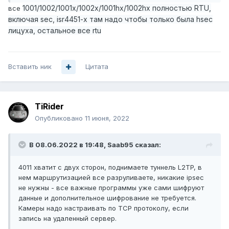
1001/1002/1001x/1002x/1001hx/1002hx полностью RTU,
все
включая sec, isr4451-x там надо чтобы только была hsec
лицуха, остальное все rtu
Вставить ник
Цитата
TiRider
Опубликовано
11 июня, 2022
В 08.06.2022 в 19:48,
Saab95
сказал:
4011 хватит с двух сторон, поднимаете туннель L2TP, в
нем маршрутизацией все разруливаете, никакие ipsec
не нужны - все важные программы уже сами шифруют
данные и дополнительное шифрование не требуется.
Камеры надо настраивать по TCP протоколу, если
запись на удаленный сервер.