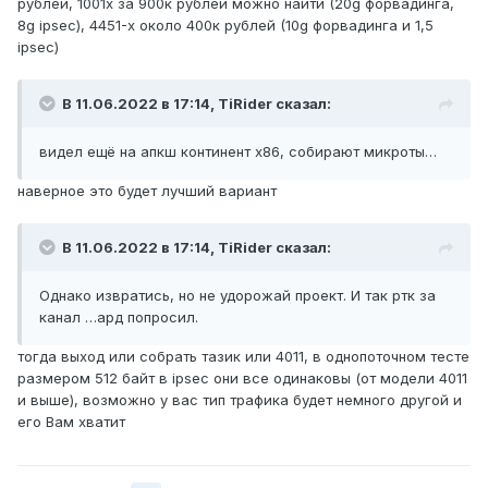
рублей, 1001x за 900к рублей можно найти (20g форвадинга,
8g ipsec), 4451-x около 400к рублей (10g форвадинга и 1,5
ipsec)
В 11.06.2022 в 17:14,
TiRider
сказал:
видел ещё на апкш континент х86, собирают микроты…
наверное это будет лучший вариант
В 11.06.2022 в 17:14,
TiRider
сказал:
Однако извратись, но не удорожай проект. И так ртк за
канал …ард попросил.
тогда выход или собрать тазик или 4011, в однопоточном тесте
размером 512 байт в ipsec они все одинаковы (от модели 4011
и выше), возможно у вас тип трафика будет немного другой и
его Вам хватит