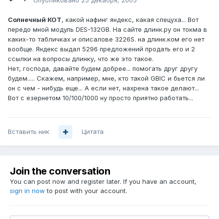
Опубликовано
25 декабря, 2005
Солнечный КОТ
, какой нафинг яндекс, какая спецуха... Вот
передо мной модуль DES-132GB. На сайте длинк.ру он токма в
каких-то табличках и описалове 3226S. на длинк.ком его нет
вообще. Яндекс выдал 5296 предложений продать его и 2
ссылки на вопросы длинку, что же это такое.
Нет, господа, давайте будем добрее... помогать друг другу
будем..... Скажем, например, мне, кто такой GBIC и бьется ли
он с чем - нибудь еще... А если нет, нахрена такое делают...
Вот с езернетом 10/100/1000 ну просто приятно работать...
Вставить ник
Цитата
Join the conversation
You can post now and register later. If you have an account,
sign in now
to post with your account.