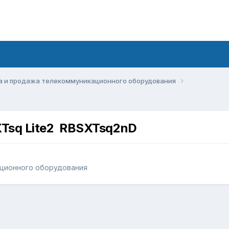
а и продажа телекоммуникационного оборудования
XTsq Lite2 RBSXTsq2nD
ационного оборудования