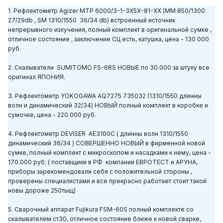
1.
Рефлектометр
Agizer МТР 6000/3-1-3Х5Х-81-ХХ (MM 850/1300
27/29db , SM 1310/1550 36/34 db) встроенный источник
непрерывного излучения,
полный комплект в оригинальной сумке ,
отличное состояние , заключение СЦ есть, катушка, цена -
130 000
руб.
2. Скалыватели SUMITOMO FS-6RS НОВЫЕ
по 30.000
за штуку все
оригинал ЯПОНИЯ.
3. Рефлектометр YOKOGAWA AQ7275 735032 (1310/1550 длинны
волн и динамический 32/34) НОВЫЙ полный комплект в коробке и
сумочке, цена - 220.000 руб.
4. Рефлектометр DEVISER AE3100C ( длинны волн 1310/1550
динамический 36/34 ) СОВЕРШЕННО НОВЫЙ в фирменной новой
сумке, полный комплект с микроскопом и насадками к нему, цена -
170.000 руб. ( поставщики в РФ компании ЕВРОТЕСТ и АРУНА,
приборы зарекомендовали себя с положительной стороны ,
проверены специалистами и все прекрасно работает стоит такой
новы дороже 250тыщ)
5. Сварочный аппарат Fujikura FSM-60S полный комплекте со
скалывателем ст30, отличное состояние ближе к новой сварке,