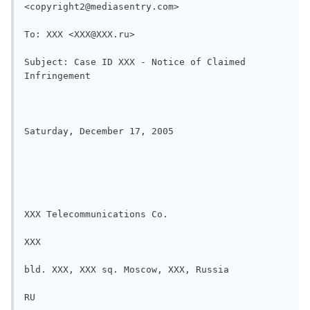
<copyright2@mediasentry.com>

To: XXX <XXX@XXX.ru>

Subject: Case ID XXX - Notice of Claimed 
Infringement

Saturday, December 17, 2005

XXX Telecommunications Co.

XXX

bld. XXX, XXX sq. Moscow, XXX, Russia

RU
