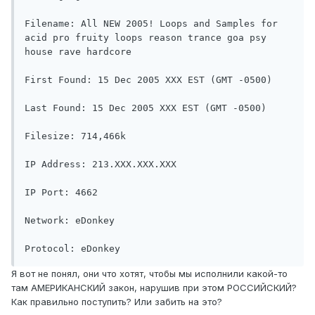
Filename: All NEW 2005! Loops and Samples for 
acid pro fruity loops reason trance goa psy 
house rave hardcore

First Found: 15 Dec 2005 XXX EST (GMT -0500)

Last Found: 15 Dec 2005 XXX EST (GMT -0500)

Filesize: 714,466k

IP Address: 213.XXX.XXX.XXX

IP Port: 4662

Network: eDonkey

Protocol: eDonkey
Я вот не понял, они что хотят, чтобы мы исполнили какой-то
там АМЕРИКАНСКИЙ закон, нарушив при этом РОССИЙСКИЙ?
Как правильно поступить? Или забить на это?