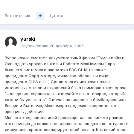
Вставить ник
Цитата
yurski
Опубликовано
20 декабря, 2005
Вчера ночью смотрел документальный фильм "Туман войны:
Одинадцать уроков из жизни Роберта МакНамары " про
бывшего системного аналитика ВВС США (а также
президента Форд-моторс, министра обороны и вице-
президента США и т.п.) Среди многих исключительно
интересных фактов и откровений была примерно такая фраза:
"... когда вас спрашивают, отвечайте на тот вопрос, который
хотели бы услышать". Отвечая на вопросы о бомбардировках
Японии и Въетнама, Макнамара продемонстрировал этот
принцип в действии.
Мне кажется, приславший процитированное письмо развил
этот принцип до полного совершенства: он даже не вступает в
дискуссию, просто декларирует свой взгляд. Как некий форс-