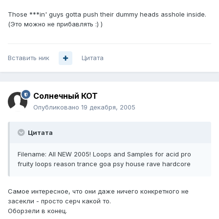
Those ***in' guys gotta push their dummy heads asshole inside.
(Это можно не прибавлять :) )
Вставить ник
Цитата
Солнечный КОТ
Опубликовано
19 декабря, 2005
Цитата
Filename: All NEW 2005! Loops and Samples for acid pro
fruity loops reason trance goa psy house rave hardcore
Самое интересное, что они даже ничего конкретного не
засекли - просто серч какой то.
Оборзели в конец.